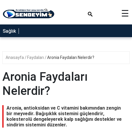
×
☰
SAĞLIK
Sağlık
NEDİR
FAYDALARI
Anasayfa
Faydaları
Aronia Faydaları Nelerdir?
YEMEK
TARİFLERİ
Aronia Faydaları
RÜYA
TABİRLERİ
Nelerdir?
GEZİLECEK
YERLER
Aronia, antioksidan ve C vitamini bakımından zengin
BLOG
bir meyvedir. Bağışıklık sistemini güçlendirir,
kolesterolü dengeleyerek kalp sağlığını destekler ve
sindirim sistemini düzenler.