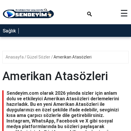
×
☰
SAĞLIK
Sağlık
NEDİR
FAYDALARI
Anasayfa
Güzel Sözler
Amerikan Atasözleri
YEMEK
TARİFLERİ
Amerikan Atasözleri
RÜYA
TABİRLERİ
Sendeyim.com olarak 2026 yılında sizler için anlam
GEZİLECEK
dolu ve etkileyici Amerikan Atasözleri derlemelerini
YERLER
hazırladık. Bu en yeni Amerikan Atasözleri ile
duygularınızı en özel şekilde ifade edebilir, sevginizi
BLOG
kısa ama çarpıcı sözlerle dile getirebilirsiniz.
Instagram, WhatsApp, Facebook ve X gibi sosyal
medya platformlarında bu sözleri paylaşarak