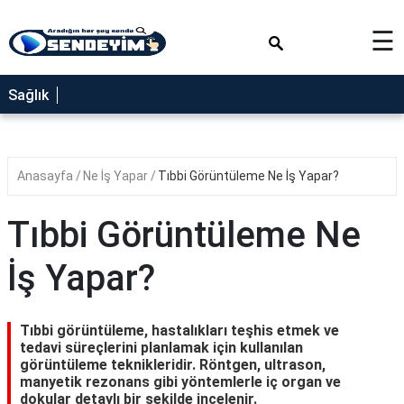
×
☰
SAĞLIK
Sağlık
NEDİR
FAYDALARI
Anasayfa
Ne İş Yapar
Tıbbi Görüntüleme Ne İş Yapar?
YEMEK
TARİFLERİ
Tıbbi Görüntüleme Ne
RÜYA
TABİRLERİ
İş Yapar?
GEZİLECEK
YERLER
Tıbbi görüntüleme, hastalıkları teşhis etmek ve
BLOG
tedavi süreçlerini planlamak için kullanılan
görüntüleme teknikleridir. Röntgen, ultrason,
manyetik rezonans gibi yöntemlerle iç organ ve
dokular detaylı bir şekilde incelenir.