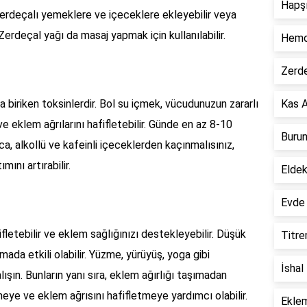
Hapşı
r. Zerdeçalı yemeklere ve içeceklere ekleyebilir veya
. Zerdeçal yağı da masaj yapmak için kullanılabilir.
Hemor
Zerde
a biriken toksinlerdir. Bol su içmek, vücudunuzun zararlı
Kas A
e eklem ağrılarını hafifletebilir. Günde en az 8-10
Burun
a, alkollü ve kafeinli içeceklerden kaçınmalısınız,
ını artırabilir.
Eldek
Evde 
fletebilir ve eklem sağlığınızı destekleyebilir. Düşük
Titre
tmada etkili olabilir. Yüzme, yürüyüş, yoga gibi
İshal
lışın. Bunların yanı sıra, eklem ağırlığı taşımadan
meye ve eklem ağrısını hafifletmeye yardımcı olabilir.
Eklem