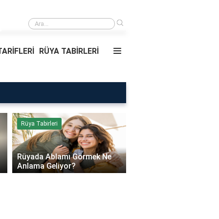
›
Rüyada Ablamı Görmek Ne Anlama Geliyor?
ARİFLERİ
RÜYA TABİRLERİ
Rüya Tabirleri
Sağlık
Rüyada Ablamı Görmek Ne
Bebeklerde Mantar Ned
Anlama Geliyor?
Olur?