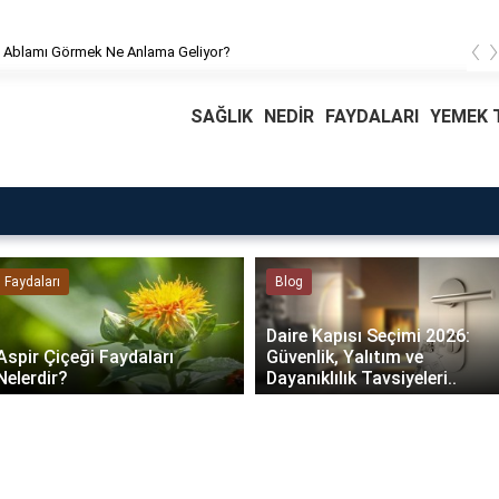
‹
 Ablamı Görmek Ne Anlama Geliyor?
SAĞLIK
NEDİR
FAYDALARI
YEMEK T
Faydaları
Blog
Daire Kapısı Seçimi 2026:
Aspir Çiçeği Faydaları
Güvenlik, Yalıtım ve
Nelerdir?
Dayanıklılık Tavsiyeleri..