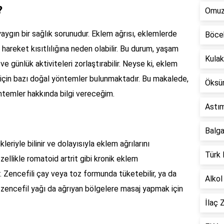
?
Omuz 
yaygın bir sağlık sorunudur. Eklem ağrısı, eklemlerde
Böcek
ve hareket kısıtlılığına neden olabilir. Bu durum, yaşam
Kulak
ve günlük aktiviteleri zorlaştırabilir. Neyse ki, eklem
 için bazı doğal yöntemler bulunmaktadır. Bu makalede,
Öksür
öntemler hakkında bilgi vereceğim.
Astım
Balga
leriyle bilinir ve dolayısıyla eklem ağrılarını
Türk 
özellikle romatoid artrit gibi kronik eklem
ır. Zencefili çay veya toz formunda tüketebilir, ya da
Alkol
, zencefil yağı da ağrıyan bölgelere masaj yapmak için
İlaç 