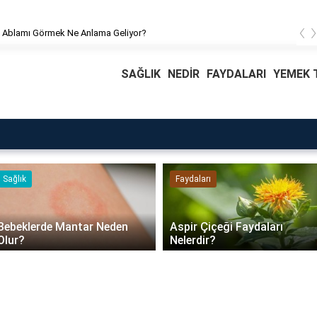
‹
Rüyada Ablamı Görmek Ne Anlama Geliyor?
SAĞLIK
NEDİR
FAYDALARI
YEMEK T
Faydaları
Blog
Daire
e Mantar Neden
Aspir Çiçeği Faydaları
Güven
Nelerdir?
Dayan