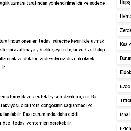
Hapşı
ağlık uzmanı tarafından yönlendirilmelidir ve sadece
Hemor
Zerde
tarafından önerilen tedavi sürecine kesinlikle uymak
Kas A
etkisini azaltmaya yönelik çeşitli ilaçlar ve özel takip
Burun
 kullanmak ve doktor randevularına düzenli olarak
lir.
Eldek
Evde 
semptomatik ve destekleyici tedavileri içerir. Bu
Titre
ı takviyesi, elektrolit dengesinin sağlanması ve
llanılabilir. Bazı durumlarda, daha ciddi
İshal
r özel tedavi yöntemleri gerekebilir.
Eklem