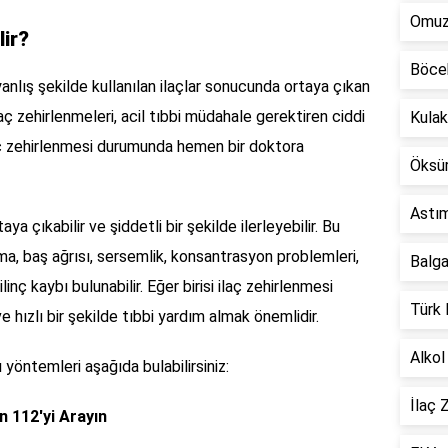
Omuz 
lir?
Böcek
anlış şekilde kullanılan ilaçlar sonucunda ortaya çıkan
İlaç zehirlenmeleri, acil tıbbi müdahale gerektiren ciddi
Kulak
laç zehirlenmesi durumunda hemen bir doktora
Öksür
Astım
taya çıkabilir ve şiddetli bir şekilde ilerleyebilir. Bu
sma, baş ağrısı, sersemlik, konsantrasyon problemleri,
Balga
linç kaybı bulunabilir. Eğer birisi ilaç zehirlenmesi
Türk 
 hızlı bir şekilde tıbbi yardım almak önemlidir.
Alkol
 yöntemleri aşağıda bulabilirsiniz:
İlaç 
n 112'yi Arayın