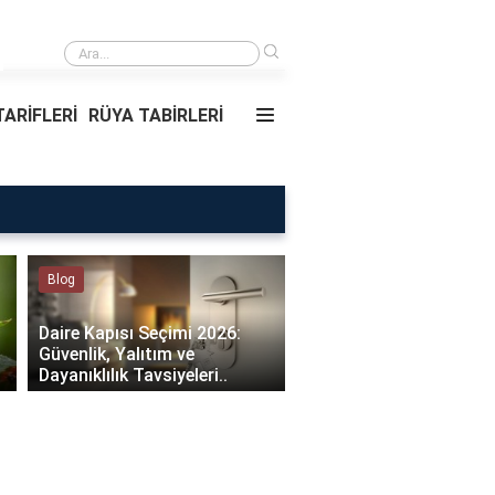
›
Rüyada Ablamı Görmek Ne Anlama Ge
ARİFLERİ
RÜYA TABİRLERİ
Rüya Tabirleri
 Kapısı Seçimi 2026:
lik, Yalıtım ve
Rüyada Ablamı Görmek Ne
ıklılık Tavsiyeleri..
Anlama Geliyor?