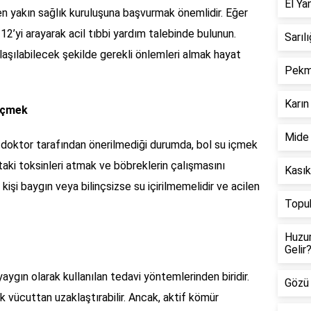
El Ya
 yakın sağlık kuruluşuna başvurmak önemlidir. Eğer
112’yi arayarak acil tıbbi yardım talebinde bulunun.
Sarılı
aşılabilecek şekilde gerekli önlemleri almak hayat
Pekme
Karın 
 İçmek
Mide 
, doktor tarafından önerilmediği durumda, bol su içmek
ttaki toksinleri atmak ve böbreklerin çalışmasını
Kasık
 kişi baygın veya bilinçsizse su içirilmemelidir ve acilen
Topuk
Huzur
Gelir
aygın olarak kullanılan tedavi yöntemlerinden biridir.
Gözü 
k vücuttan uzaklaştırabilir. Ancak, aktif kömür