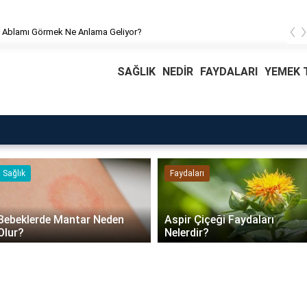
‹
 Ablamı Görmek Ne Anlama Geliyor?
SAĞLIK
NEDİR
FAYDALARI
YEMEK T
Sağlık
Faydaları
Bebeklerde Mantar Neden
Aspir Çiçeği Faydaları
Olur?
Nelerdir?