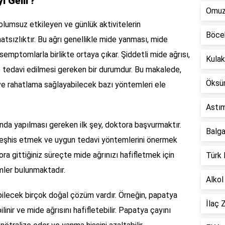
i Gelir?
Omuz 
 olumsuz etkileyen ve günlük aktivitelerin
Böcek
hatsızlıktır. Bu ağrı genellikle mide yanması, mide
semptomlarla birlikte ortaya çıkar. Şiddetli mide ağrısı,
Kulak
e tedavi edilmesi gereken bir durumdur. Bu makalede,
Öksür
i ve rahatlama sağlayabilecek bazı yöntemleri ele
Astım
munda yapılması gereken ilk şey, doktora başvurmaktır.
Balga
 teşhis etmek ve uygun tedavi yöntemlerini önermek
tora gittiğiniz süreçte mide ağrınızı hafifletmek için
Türk 
mler bulunmaktadır.
Alkol
bilecek birçok doğal çözüm vardır. Örneğin, papatya
İlaç 
bilinir ve mide ağrısını hafifletebilir. Papatya çayını