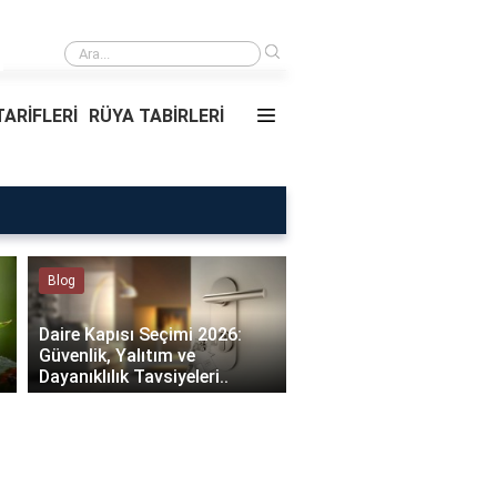
›
Rüyada Ablamı Görmek Ne Anlama Geliyor?
ARİFLERİ
RÜYA TABİRLERİ
Blog
Rüya Tabirleri
Daire Kapısı Seçimi 2026:
Güvenlik, Yalıtım ve
Rüyada Ablamı Görmek
Dayanıklılık Tavsiyeleri..
Anlama Geliyor?