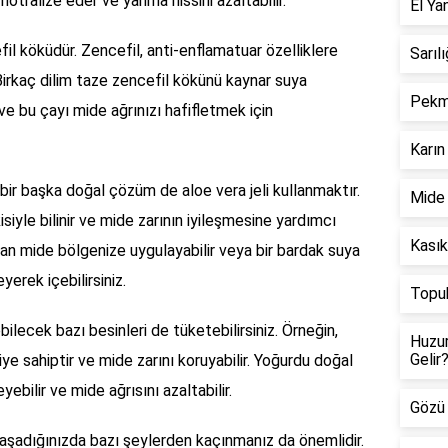
nötralize eder ve yanma hissini azaltabilir.
El Ya
fil köküdür. Zencefil, anti-enflamatuar özelliklere
Sarılı
. Birkaç dilim taze zencefil kökünü kaynar suya
Pekme
 ve bu çayı mide ağrınızı hafifletmek için
Karın 
 bir başka doğal çözüm de aloe vera jeli kullanmaktır.
Mide 
kisiyle bilinir ve mide zarının iyileşmesine yardımcı
Kasık
rudan mide bölgenize uygulayabilir veya bir bardak suya
yerek içebilirsiniz.
Topuk
ebilecek bazı besinleri de tüketebilirsiniz. Örneğin,
Huzur
Gelir
iye sahiptir ve mide zarını koruyabilir. Yoğurdu doğal
ebilir ve mide ağrısını azaltabilir.
Gözü 
 yaşadığınızda bazı şeylerden kaçınmanız da önemlidir.