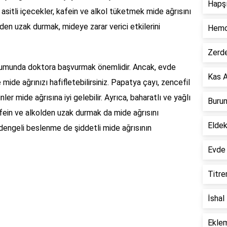
Hapşı
 asitli içecekler, kafein ve alkol tüketmek mide ağrısını
rden uzak durmak, mideye zarar verici etkilerini
Hemor
Zerde
urumunda doktora başvurmak önemlidir. Ancak, evde
Kas A
ide ağrınızı hafifletebilirsiniz. Papatya çayı, zencefil
nler mide ağrısına iyi gelebilir. Ayrıca, baharatlı ve yağlı
Burun
afein ve alkolden uzak durmak da mide ağrısını
Eldek
ve dengeli beslenme de şiddetli mide ağrısının
Evde 
Titre
İshal
Eklem