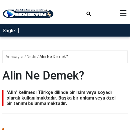
×
☰
SAĞLIK
Sağlık
NEDİR
FAYDALARI
Anasayfa
Nedir
Alin Ne Demek?
YEMEK
TARİFLERİ
Alin Ne Demek?
RÜYA
TABİRLERİ
"Alin" kelimesi Türkçe dilinde bir isim veya soyadı
GEZİLECEK
olarak kullanılmaktadır. Başka bir anlamı veya özel
YERLER
bir tanımı bulunmamaktadır.
BLOG