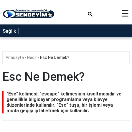
×
☰
SAĞLIK
Sağlık
NEDİR
FAYDALARI
Anasayfa
Nedir
Esc Ne Demek?
YEMEK
TARİFLERİ
Esc Ne Demek?
RÜYA
TABİRLERİ
"Esc" kelimesi, "escape" kelimesinin kısaltmasıdır ve
GEZİLECEK
genellikle bilgisayar programlama veya klavye
YERLER
düzenlerinde kullanılır. "Esc" tuşu, bir işlemi veya
moda geçişi iptal etmek için kullanılır.
BLOG