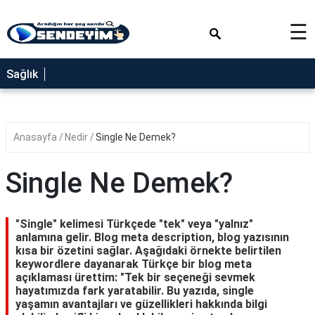
×
☰
SAĞLIK
Sağlık
NEDİR
FAYDALARI
Anasayfa
Nedir
Single Ne Demek?
YEMEK
TARİFLERİ
Single Ne Demek?
RÜYA
TABİRLERİ
"Single" kelimesi Türkçede "tek" veya "yalnız"
GEZİLECEK
anlamına gelir. Blog meta description, blog yazısının
YERLER
kısa bir özetini sağlar. Aşağıdaki örnekte belirtilen
keywordlere dayanarak Türkçe bir blog meta
BLOG
açıklaması ürettim: "Tek bir seçeneği sevmek
hayatımızda fark yaratabilir. Bu yazıda, single
yaşamın avantajları ve güzellikleri hakkında bilgi