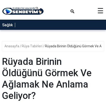
×
☰
SAĞLIK
Sağlık
NEDİR
FAYDALARI
Anasayfa
Rüya Tabirleri
Rüyada Birinin Öldüğünü Görmek Ve Ağl
YEMEK
TARİFLERİ
Rüyada Birinin
RÜYA
TABİRLERİ
Öldüğünü Görmek Ve
GEZİLECEK
Ağlamak Ne Anlama
YERLER
BLOG
Geliyor?