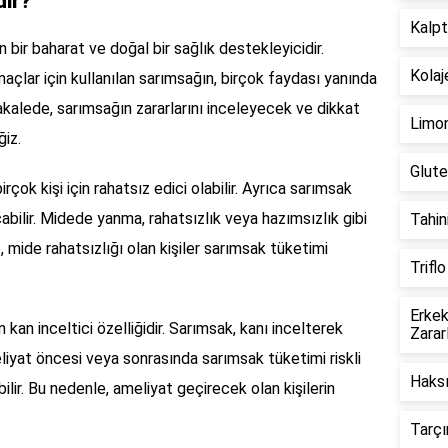
dir?
Kalpt
 bir baharat ve doğal bir sağlık destekleyicidir.
Kolaj
amaçlar için kullanılan sarımsağın, birçok faydası yanında
akalede, sarımsağın zararlarını inceleyecek ve dikkat
Limon
iz.
Glute
çok kişi için rahatsız edici olabilir. Ayrıca sarımsak
abilir. Midede yanma, rahatsızlık veya hazımsızlık gibi
Tahin
, mide rahatsızlığı olan kişiler sarımsak tüketimi
Triflo
Erke
 kan inceltici özelliğidir. Sarımsak, kanı incelterek
Zarar
meliyat öncesi veya sonrasında sarımsak tüketimi riskli
Haksı
ilir. Bu nedenle, ameliyat geçirecek olan kişilerin
Tarçı