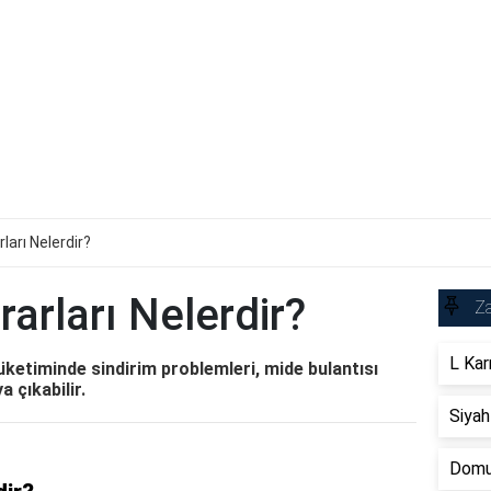
ları Nelerdir?
arları Nelerdir?
Za
L Kar
üketiminde sindirim problemleri, mide bulantısı
 çıkabilir.
Siyah
Domuz