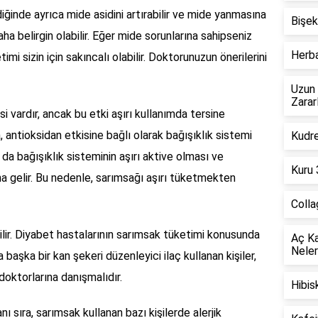
iğinde ayrıca mide asidini artırabilir ve mide yanmasına
Bişek
daha belirgin olabilir. Eğer mide sorunlarına sahipseniz
Herba
imi sizin için sakıncalı olabilir. Doktorunuzun önerilerini
Uzun 
Zarar
i vardır, ancak bu etki aşırı kullanımda tersine
, antioksidan etkisine bağlı olarak bağışıklık sistemi
Kudre
Bu da bağışıklık sisteminin aşırı aktive olması ve
Kuru 
na gelir. Bu nedenle, sarımsağı aşırı tüketmekten
Colla
ilir. Diyabet hastalarının sarımsak tüketimi konusunda
Aç Ka
Neler
a başka bir kan şekeri düzenleyici ilaç kullanan kişiler,
ktorlarına danışmalıdır.
Hibis
nı sıra, sarımsak kullanan bazı kişilerde alerjik