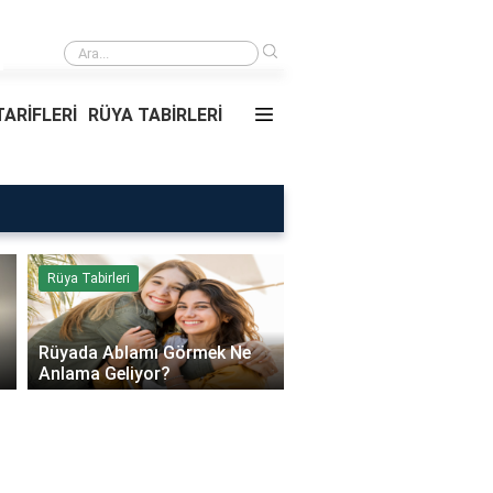
›
Rüyada Ablamı Görmek Ne Anlama Geliyor?
ARİFLERİ
RÜYA TABİRLERİ
Rüya Tabirleri
Sağlık
Rüyada Ablamı Görmek Ne
Bebeklerde Mantar Ned
Anlama Geliyor?
Olur?