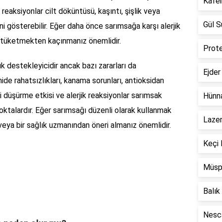
Kafei
k reaksiyonlar cilt döküntüsü, kaşıntı, şişlik veya
Gül S
ini gösterebilir. Eğer daha önce sarımsağa karşı alerjik
ı tüketmekten kaçınmanız önemlidir.
Prote
k destekleyicidir ancak bazı zararları da
Ejder
ide rahatsızlıkları, kanama sorunları, antioksidan
i düşürme etkisi ve alerjik reaksiyonlar sarımsak
Hünna
ktalardır. Eğer sarımsağı düzenli olarak kullanmak
Lazer
eya bir sağlık uzmanından öneri almanız önemlidir.
Keçi 
Müsp
Balık
Nesca