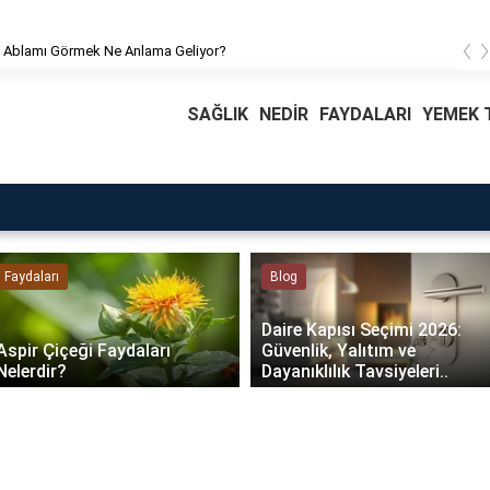
‹
 Ablamı Görmek Ne Anlama Geliyor?
SAĞLIK
NEDİR
FAYDALARI
YEMEK T
Faydaları
Blog
Daire Kapısı Seçimi 2026:
Aspir Çiçeği Faydaları
Güvenlik, Yalıtım ve
Nelerdir?
Dayanıklılık Tavsiyeleri..