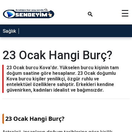
×
☰
SAĞLIK
Sağlık
NEDİR
FAYDALARI
23 Ocak Hangi Burç?
YEMEK
TARİFLERİ
23 Ocak burcu Kova'dır. Yükselen burcu kişinin tam
doğum saatine göre hesaplanır. 23 Ocak doğumlu
RÜYA
Kova burcu kişiler yenilikçi, özgür ruhlu ve
TABİRLERİ
entelektüel özelliklere sahiptir. Erkekleri kendine
güvenirken, kadınları idealist ve bağımsızdır.
GEZİLECEK
YERLER
BLOG
23 Ocak Hangi Burç?