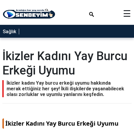
×
☰
SAĞLIK
Sağlık
NEDİR
FAYDALARI
İkizler Kadını Yay Burcu
YEMEK
Erkeği Uyumu
TARİFLERİ
RÜYA
İkizler kadını Yay burcu erkeği uyumu hakkında
TABİRLERİ
merak ettiğiniz her şey! İkili ilişkilerde yaşanabilecek
olası zorluklar ve uyumlu yanlarını keşfedin.
GEZİLECEK
YERLER
BLOG
İkizler Kadını Yay Burcu Erkeği Uyumu