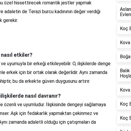
u özel hissettirecek romantik jestler yapmak
Aslan
ve adaletin de Terazi burcu kadınının değer verdiği
Evlen
 gerekir.
Koç 
Kova 
 nasıl etkiler?
Boğa 
 ve uyumuyla bir erkeği etkileyebilir. O, ilişkilerde denge
Balık
e erkek için bir ortak olarak değerlidir. Aynı zamanda
Hoşla
hiptir, bu da erkekte güven duygusunu artırır.
Kova 
ilişkilerde nasıl davranır?
Koç B
rde özenli ve uyumludur. İlişkisinde dengeyi sağlamaya
önemser. Aşk için fedakarlık yapmaktan çekinmez ve
Koç 
r. Aynı zamanda adaletli olduğu için çatışmaları da