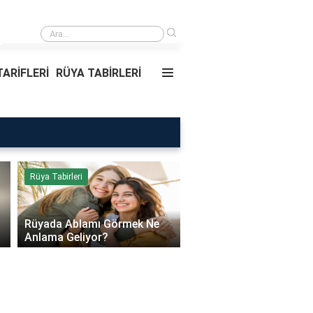
›
Rüyada Ablamı Görmek Ne Anlama Geliyor?
ARİFLERİ
RÜYA TABİRLERİ
Rüya Tabirleri
Sağlık
Rüyada Ablamı Görmek Ne
Bebeklerde Mantar Ned
Anlama Geliyor?
Olur?