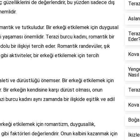
iç güzelliklerini de değerlendirir, bu yüzden sadece dış
Teraz
nemlidir.
Aslan
antik ve tutkuludur. Bir erkeği etkilemek için duygusal
Teraz
ki yaşaması önemlidir. Terazi burcu kadını, romantik bir
Eder
lu bir ilişkiyi tercih eder. Romantik randevüler, şık
Kova 
bi aktiviteler, bir erkeği etkilemek için tercih
Yenge
Nasıl
leti ve dürüstlüğü önemser. Bir erkeği etkilemek için
. Bir erkeğin kendisine karşı dürüst olması, onun
Teraz
i burcu kadını aynı zamanda bir ilişkide eşitlik ve adil
Kova
Boğa 
erkeği etkilemek için romantizm, duygusallık,
gibi faktörleri değerlendirir. Onun kalbini kazanmak için
İkizl