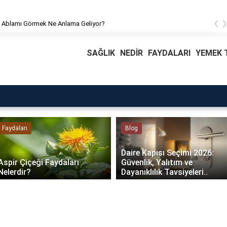
‹
 Ablamı Görmek Ne Anlama Geliyor?
SAĞLIK
NEDİR
FAYDALARI
YEMEK T
Faydaları
Blog
Daire Kapısı Seçimi 2026:
Aspir Çiçeği Faydaları
Güvenlik, Yalıtım ve
Nelerdir?
Dayanıklılık Tavsiyeleri..