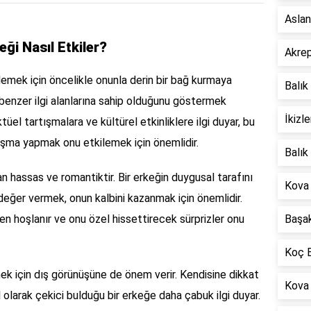
Aslan
eği Nasıl Etkiler?
Akrep
kilemek için öncelikle onunla derin bir bağ kurmaya
Balık
la benzer ilgi alanlarına sahip olduğunu göstermek
İkizl
tüel tartışmalara ve kültürel etkinliklere ilgi duyar, bu
nuşma yapmak onu etkilemek için önemlidir.
Balık
n hassas ve romantiktir. Bir erkeğin duygusal tarafını
Kova
değer vermek, onun kalbini kazanmak için önemlidir.
en hoşlanır ve onu özel hissettirecek sürprizler onu
Başak
Koç B
mek için dış görünüşüne de önem verir. Kendisine dikkat
Kova 
l olarak çekici bulduğu bir erkeğe daha çabuk ilgi duyar.