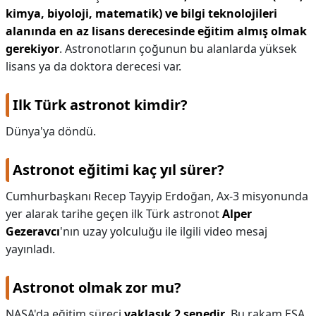
kimya, biyoloji, matematik) ve bilgi teknolojileri
alanında en az lisans derecesinde eğitim almış olmak
gerekiyor
. Astronotların çoğunun bu alanlarda yüksek
lisans ya da doktora derecesi var.
Ilk Türk astronot kimdir?
Dünya'ya döndü.
Astronot eğitimi kaç yıl sürer?
Cumhurbaşkanı Recep Tayyip Erdoğan, Ax-3 misyonunda
yer alarak tarihe geçen ilk Türk astronot
Alper
Gezeravcı
'nın uzay yolculuğu ile ilgili video mesaj
yayınladı.
Astronot olmak zor mu?
NASA'da eğitim süreci
yaklaşık 2 senedir
. Bu rakam ESA