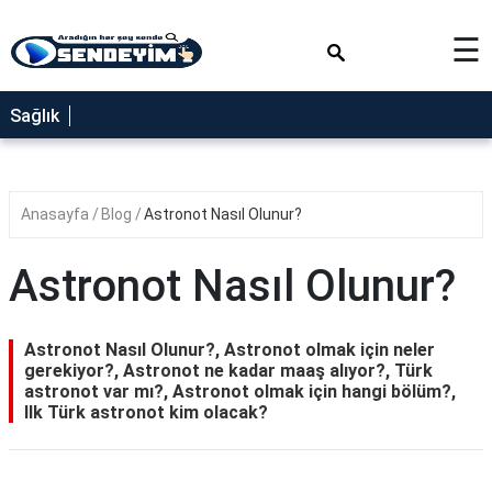
×
☰
SAĞLIK
Sağlık
NEDİR
FAYDALARI
Anasayfa
Blog
Astronot Nasıl Olunur?
YEMEK
TARİFLERİ
Astronot Nasıl Olunur?
RÜYA
TABİRLERİ
Astronot Nasıl Olunur?, Astronot olmak için neler
GEZİLECEK
gerekiyor?, Astronot ne kadar maaş alıyor?, Türk
YERLER
astronot var mı?, Astronot olmak için hangi bölüm?,
Ilk Türk astronot kim olacak?
BLOG