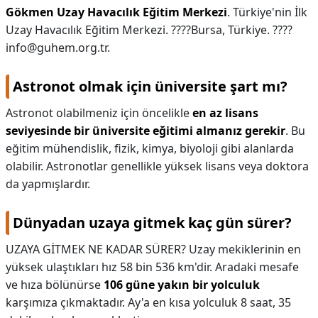
Gökmen Uzay Havacılık Eğitim Merkezi
. Türkiye'nin İlk
Uzay Havacılık Eğitim Merkezi. ????Bursa, Türkiye. ????
info@guhem.org.tr
.
Astronot olmak için üniversite şart mı?
Astronot olabilmeniz için öncelikle
en az lisans
seviyesinde bir üniversite eğitimi almanız gerekir
. Bu
eğitim mühendislik, fizik, kimya, biyoloji gibi alanlarda
olabilir. Astronotlar genellikle yüksek lisans veya doktora
da yapmışlardır.
Dünyadan uzaya gitmek kaç gün sürer?
UZAYA GİTMEK NE KADAR SÜRER? Uzay mekiklerinin en
yüksek ulaştıkları hız 58 bin 536 km'dir. Aradaki mesafe
ve hıza bölünürse
106 güne yakın bir yolculuk
karşımıza çıkmaktadır. Ay'a en kısa yolculuk 8 saat, 35