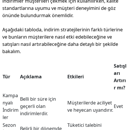
indirimler müşterileri çekmek için kullanılırken, kalite
standartlarına uyumu ve müşteri deneyimini de göz
önünde bulundurmak önemlidir.
Aşağıdaki tabloda, indirim stratejilerinin farklı türlerine
ve bunların müşterilere nasıl etki edebileceğine ve
satışları nasıl artırabileceğine daha detaylı bir şekilde
bakalım.
Satışl
arı
Tür
Açıklama
Etkileri
Artırı
r mı?
Kampa
Belli bir süre için
nyalı
Müşterilerde aciliyet
geçerli olan
Evet
İndirim
ve heyecan uyandırır.
indirimlerdir.
ler
Sezon
Tüketici talebini
Belirli bir dönemde