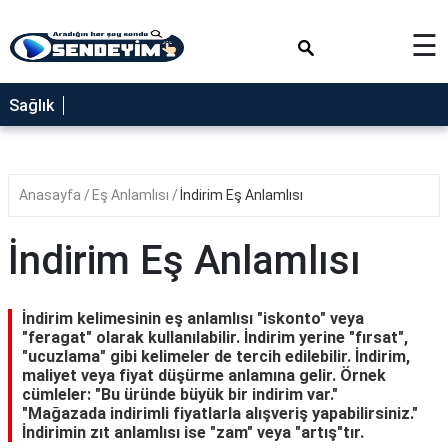
×
☰
SAĞLIK
Sağlık
NEDİR
FAYDALARI
Anasayfa
Eş Anlamlısı
İndirim Eş Anlamlısı
YEMEK
TARİFLERİ
İndirim Eş Anlamlısı
RÜYA
TABİRLERİ
İndirim kelimesinin eş anlamlısı "iskonto" veya
GEZİLECEK
"feragat" olarak kullanılabilir. İndirim yerine "fırsat",
YERLER
"ucuzlama" gibi kelimeler de tercih edilebilir. İndirim,
maliyet veya fiyat düşürme anlamına gelir. Örnek
BLOG
cümleler: "Bu üründe büyük bir indirim var."
"Mağazada indirimli fiyatlarla alışveriş yapabilirsiniz."
İndirimin zıt anlamlısı ise "zam" veya "artış"tır.