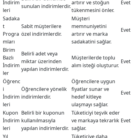
İndirim
artırır ve stoğun
Evet
sunulan indirimlerdir.
leri
tükenmesini önler.
Sadaka
Müşteri
t
Sabit müşterilere
memnuniyetini
Evet
Progra
özel indirimlerdir.
artırır ve marka
mları
sadakatini sağlar.
Birim
Belirli adet veya
Bazlı
Müşterilerde toplu
miktar üzerinden
Evet
İndirim
alım isteği oluşturur.
yapılan indirimlerdir.
ler
Öğrenc
Öğrencilere uygun
i
Öğrencilere yönelik
fiyatlar sunar ve
Evet
İndirim
indirimlerdir.
hedef kitleye
leri
ulaşmayı sağlar.
Kupon
Belirli bir kuponun
Tüketiciyi teşvik eder
İndirim
kullanılmasıyla
ve markaya tekrarlık
Evet
leri
yapılan indirimlerdir.
sağlar.
Yıl
Tüketiciye daha