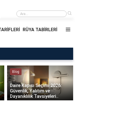
›
Rüyada Ablamı Görmek Ne Anlama Geliyor?
ARİFLERİ
RÜYA TABİRLERİ
Rüya Tabirleri
Sağlık
Rüyada Ablamı Görmek Ne
Bebeklerde Mantar Ned
Anlama Geliyor?
Olur?