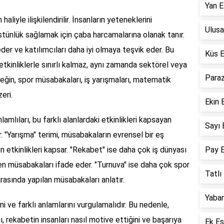
Yan E
aliyle ilişkilendirilir. İnsanların yeteneklerini
Ulusa
üstünlük sağlamak için çaba harcamalarına olanak tanır.
eder ve katılımcıları daha iyi olmaya teşvik eder. Bu
Küs E
kinliklerle sınırlı kalmaz, aynı zamanda sektörel veya
Paraz
eğin, spor müsabakaları, iş yarışmaları, matematik
eri.
Ekin 
lıları, bu farklı alanlardaki etkinlikleri kapsayan
Sayı 
r. "Yarışma" terimi, müsabakaların evrensel bir eş
n etkinlikleri kapsar. "Rekabet" ise daha çok iş dünyası
Pay E
en müsabakaları ifade eder. "Turnuva" ise daha çok spor
Tatlı
arasında yapılan müsabakaları anlatır.
Yaban
 ve farklı anlamlarını vurgulamalıdır. Bu nedenle,
 rekabetin insanları nasıl motive ettiğini ve başarıya
Ek Eş