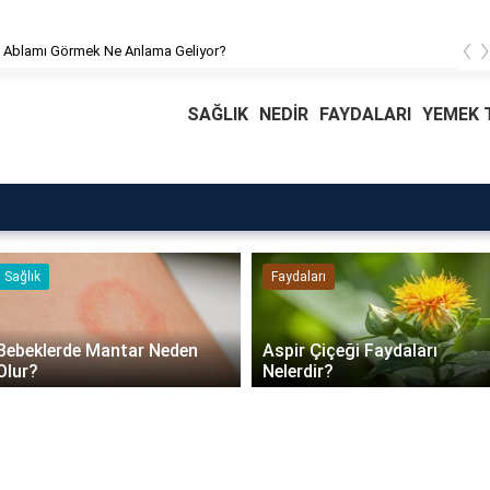
‹
 Ablamı Görmek Ne Anlama Geliyor?
SAĞLIK
NEDİR
FAYDALARI
YEMEK T
Faydaları
Blog
Daire Kapısı Seçimi 2026:
Aspir Çiçeği Faydaları
Güvenlik, Yalıtım ve
Nelerdir?
Dayanıklılık Tavsiyeleri..