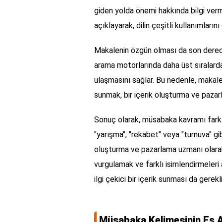
giden yolda önemi hakkında bilgi verm
açıklayarak, dilin çeşitli kullanımlarını
Makalenin özgün olması da son derece 
arama motorlarında daha üst sıralarda y
ulaşmasını sağlar. Bu nedenle, makale
sunmak, bir içerik oluşturma ve pazar
Sonuç olarak, müsabaka kavramı farklı d
"yarışma", "rekabet" veya "turnuva" gib
oluşturma ve pazarlama uzmanı olar
vurgulamak ve farklı isimlendirmeleri
ilgi çekici bir içerik sunması da gerekli
Müsabaka Kelimesinin Eş A