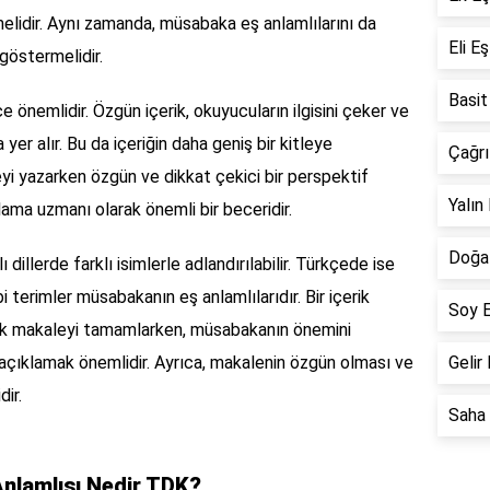
elidir. Aynı zamanda, müsabaka eş anlamlılarını da
Eli E
 göstermelidir.
Basit
önemlidir. Özgün içerik, okuyucuların ilgisini çeker ve
er alır. Bu da içeriğin daha geniş bir kitleye
Çağrı
yi yazarken özgün ve dikkat çekici bir perspektif
Yalın
lama uzmanı olarak önemli bir beceridir.
Doğal
illerde farklı isimlerle adlandırılabilir. Türkçede ise
i terimler müsabakanın eş anlamlılarıdır. Bir içerik
Soy E
ak makaleyi tamamlarken, müsabakanın önemini
 açıklamak önemlidir. Ayrıca, makalenin özgün olması ve
Gelir
dir.
Saha 
nlamlısı Nedir TDK?