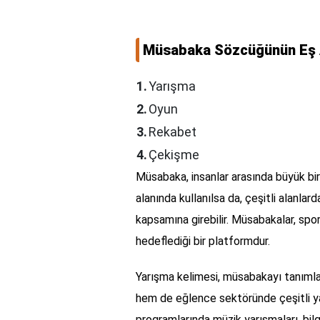
Müsabaka Sözcüğünün Eş 
1.
Yarışma
2.
Oyun
3.
Rekabet
4.
Çekişme
Müsabaka, insanlar arasında büyük bir i
alanında kullanılsa da, çeşitli alanla
kapsamına girebilir. Müsabakalar, spo
hedeflediği bir platformdur.
Yarışma kelimesi, müsabakayı tanımlam
hem de eğlence sektöründe çeşitli ya
programlarında müzik yarışmaları, bilgi