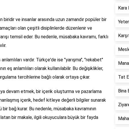
Kara 
 biridir ve insanlar arasında uzun zamandır popüler bir
Yeten
amaçları olan çeşitli disiplinlerde düzenlenir ve
Karşı
ir yarışı temsil eder. Bu nedenle, müsabaka kavramı, farklı
lır.
Mesle
anlamlıları vardır. Türkçe'de ise "yarışma", "rekabet"
Mana 
 eş anlamlıları olarak kullanılabilir. Bu değişiklikler,
rgulama tercihlerine bağlı olarak ortaya çıkar.
Tat E
Bina 
a devam etmek, bir içerik oluşturma ve pazarlama
anlaşmış içerik, hedef kitleye değerli bilgiler sunarak
Ziyar
çlü bir bağ kurar. Bu nedenle, müsabaka kavramının
nlatan bir makale, ilgili okuyuculara büyük bir fayda
Mahar