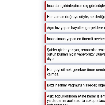
İnsanları çirkinleştiren dış görünüşle
Her zaman doğruyu söyle; ne dediği
Aşırı hız yapan hayaller, gerçeklere
İnsanı insan yapan en önemli cevher
Şairler şiirler yazıyor, ressamlar res
bütün bunları niçin yapıyoruz? Düny
diye.
Her şeyi silmek gerekse önce sende
kalmaz.
Bazı insanlar yağmuru hisseder, diğer
Aşk; topuklarından etine kadar işlemi
ya da canını acıta acıta söküp ataca