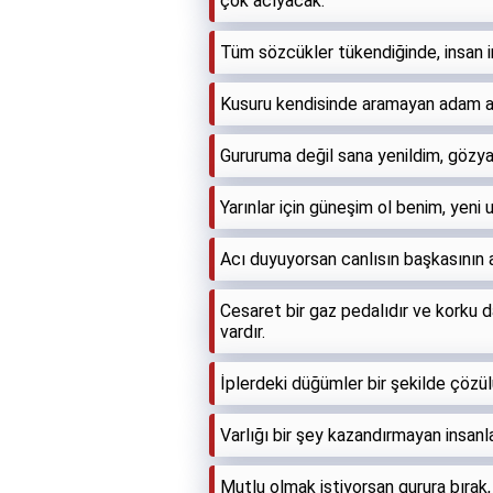
çok acıyacak.
Tüm sözcükler tükendiğinde, insan i
Kusuru kendisinde aramayan adam ayı
Gururuma değil sana yenildim, gözya
Yarınlar için güneşim ol benim, yeni 
Acı duyuyorsan canlısın başkasının a
Cesaret bir gaz pedalıdır ve korku da
vardır.
İplerdeki düğümler bir şekilde çözül
Varlığı bir şey kazandırmayan insanl
Mutlu olmak istiyorsan gurura bırak