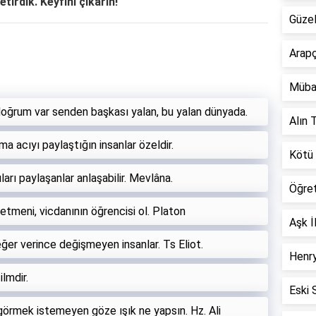
etirdik. Keyfini çıkarın!
Güzel
Arapç
Müba
 doğrum var senden başkası yalan, bu yalan dünyada.
Alın T
a acıyı paylaştığın insanlar özeldir.
Kötü 
ları paylaşanlar anlaşabilir. Mevlâna.
Öğre
etmeni, vicdanının öğrencisi ol. Platon
Aşk İ
eğer verince değişmeyen insanlar. Ts Eliot.
Henry
ilmdir.
Eski 
görmek istemeyen göze ışık ne yapsın. Hz. Ali