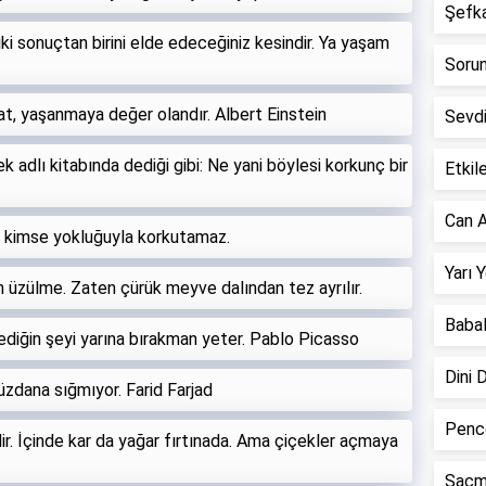
Şefkat
ki sonuçtan birini elde edeceğiniz kesindir. Ya yaşam
Sorun 
at, yaşanmaya değer olandır. Albert Einstein
Sevd
adlı kitabında dediği gibi: Ne yani böylesi korkunç bir
Etkile
Can A
ı kimse yokluğuyla korkutamaz.
Yarı 
n üzülme. Zaten çürük meyve dalından tez ayrılır.
Babal
tediğin şeyi yarına bırakman yeter. Pablo Picasso
Dini 
üzdana sığmıyor. Farid Farjad
Pence
. İçinde kar da yağar fırtınada. Ama çiçekler açmaya
Saçm