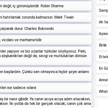
ri değil, iç görünüşleridir. Robin Sharma
Semp
ni hatırlamak zorunda kalmazsın. Mark Twain
Ah İle
 çarparak durur. Charles Bukowski
Ayaso
; vicdanı ve merhametidir.
Birlik
imler yapıyor ve biz ozanlar türküler söylüyoruz. Peki,
a alışkanlıktan değil de, sevgi ve mutluluktan dönsün
Ertel
En Gü
n başlardım. Çünkü sen olmayınca hiçbir şeyin anlamı
Annel
leri ise sadece ıslanır.
Whats
ş bir nasır gibidir. Ya canın acıya acıya adım atacaksın,
ksın. İki yolda da tek bir gerçek olacak; canın çok ama