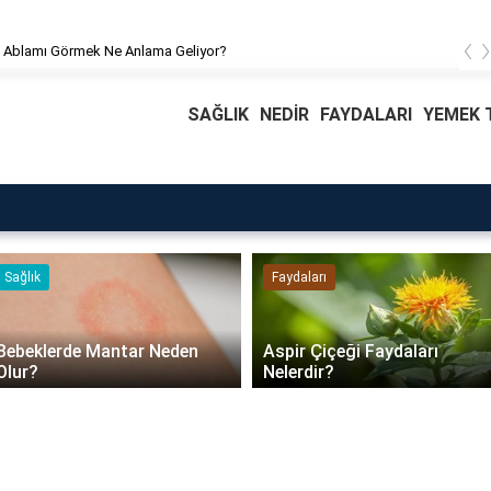
‹
Rüyada Ablamı Görmek Ne Anlama Geliyor?
SAĞLIK
NEDİR
FAYDALARI
YEMEK T
Faydaları
Blog
Daire Kapısı Seçimi 202
Aspir Çiçeği Faydaları
Güvenlik, Yalıtım ve
Nelerdir?
Dayanıklılık Tavsiyeleri.