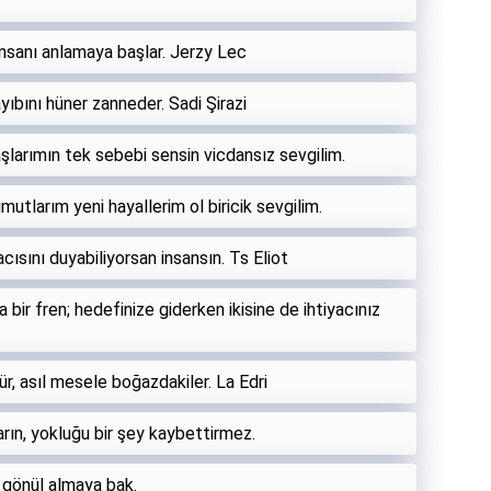
nsanı anlamaya başlar. Jerzy Lec
bını hüner zanneder. Sadi Şirazi
şlarımın tek sebebi sensin vicdansız sevgilim.
umutlarım yeni hayallerim ol biricik sevgilim.
cısını duyabiliyorsan insansın. Ts Eliot
 bir fren; hedefinize giderken ikisine de ihtiyacınız
ür, asıl mesele boğazdakiler. La Edri
arın, yokluğu bir şey kaybettirmez.
, gönül almaya bak.