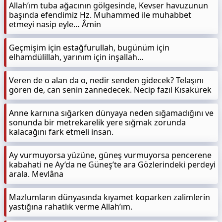
Allah’ım tuba ağacının gölgesinde, Kevser havuzunun
başında efendimiz Hz. Muhammed ile muhabbet
etmeyi nasip eyle… Âmin
Geçmişim için estağfurullah, bugünüm için
elhamdülillah, yarınım için inşallah…
Veren de o alan da o, nedir senden gidecek? Telaşını
gören de, can senin zannedecek. Necip fazıl Kısakürek
Anne karnına sığarken dünyaya neden sığamadığını ve
sonunda bir metrekarelik yere sığmak zorunda
kalacağını fark etmeli insan.
Ay vurmuyorsa yüzüne, güneş vurmuyorsa pencerene
kabahati ne Ay’da ne Güneş’te ara Gözlerindeki perdeyi
arala. Mevlâna
Mazlumların dünyasında kıyamet koparken zalimlerin
yastığına rahatlık verme Allah’ım.