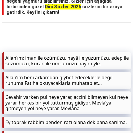
beğeni yağmuru alabilirsiniz. Sizler için aşağıda
birbirinden güzel
Dini Sözler 2026
sözlerini bir araya
getirdik. Keyfini çıkarın!
Allah’ım; iman ile özümüzü, hayâ ile yüzümüzü, edep ile
sözümüzü, kuran ile ömrümüzü hayır eyle.
Allah’ım beni arkamdan gıybet edeceklerle değil
ruhuma Fatiha okuyacaklarla muhatap et…
Cevahir varken pul neye yarar, aczini bilmeyen kul neye
yarar, herkes bir yol tutturmuş gidiyor, Mevla’ya
gitmeyen yol neye yarar. Mevlâna
Ey toprak rabbim benden razı olana dek bana sarılma.