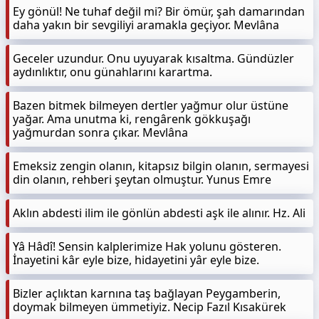
Ey gönül! Ne tuhaf değil mi? Bir ömür, şah damarından
daha yakın bir sevgiliyi aramakla geçiyor. Mevlâna
Geceler uzundur. Onu uyuyarak kısaltma. Gündüzler
aydınlıktır, onu günahlarını karartma.
Bazen bitmek bilmeyen dertler yağmur olur üstüne
yağar. Ama unutma ki, rengârenk gökkuşağı
yağmurdan sonra çıkar. Mevlâna
Emeksiz zengin olanın, kitapsız bilgin olanın, sermayesi
din olanın, rehberi şeytan olmuştur. Yunus Emre
Aklın abdesti ilim ile gönlün abdesti aşk ile alınır. Hz. Ali
Yâ Hâdî! Sensin kalplerimize Hak yolunu gösteren.
İnayetini kâr eyle bize, hidayetini yâr eyle bize.
Bizler açlıktan karnına taş bağlayan Peygamberin,
doymak bilmeyen ümmetiyiz. Necip Fazıl Kısakürek