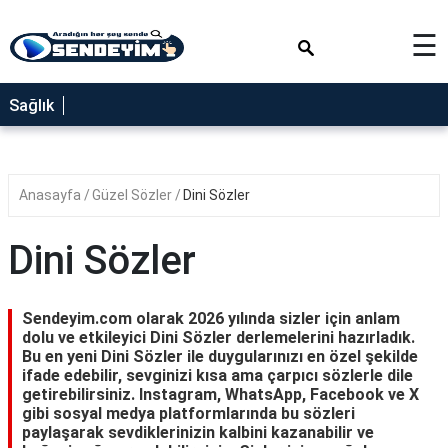
×
☰
SAĞLIK
Sağlık
NEDİR
FAYDALARI
Anasayfa
Güzel Sözler
Dini Sözler
YEMEK
TARİFLERİ
Dini Sözler
RÜYA
TABİRLERİ
Sendeyim.com olarak 2026 yılında sizler için anlam
GEZİLECEK
dolu ve etkileyici Dini Sözler derlemelerini hazırladık.
YERLER
Bu en yeni Dini Sözler ile duygularınızı en özel şekilde
ifade edebilir, sevginizi kısa ama çarpıcı sözlerle dile
BLOG
getirebilirsiniz. Instagram, WhatsApp, Facebook ve X
gibi sosyal medya platformlarında bu sözleri
paylaşarak sevdiklerinizin kalbini kazanabilir ve