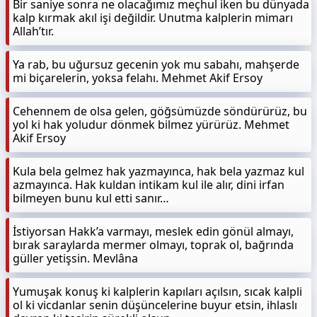
Bir saniye sonra ne olacağımız meçhul iken bu dünyada
kalp kırmak akıl işi değildir. Unutma kalplerin mimarı
Allah’tır.
Ya rab, bu uğursuz gecenin yok mu sabahı, mahşerde
mi biçarelerin, yoksa felahı. Mehmet Akif Ersoy
Cehennem de olsa gelen, göğsümüzde söndürürüz, bu
yol ki hak yoludur dönmek bilmez yürürüz. Mehmet
Akif Ersoy
Kula bela gelmez hak yazmayınca, hak bela yazmaz kul
azmayınca. Hak kuldan intikam kul ile alır, dini irfan
bilmeyen bunu kul etti sanır…
İstiyorsan Hakk’a varmayı, meslek edin gönül almayı,
bırak saraylarda mermer olmayı, toprak ol, bağrında
güller yetişsin. Mevlâna
Yumuşak konuş ki kalplerin kapıları açılsın, sıcak kalpli
ol ki vicdanlar senin düşüncelerine buyur etsin, ihlaslı