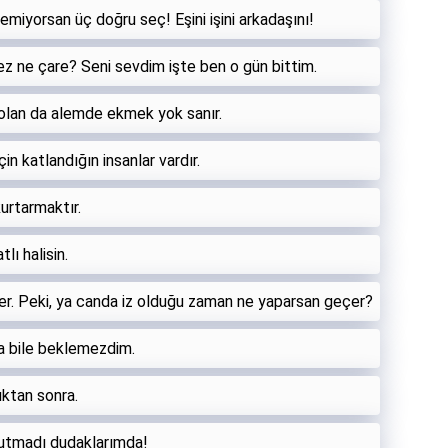
emiyorsan üç doğru seç! Eşini işini arkadaşını!
z ne çare? Seni sevdim işte ben o gün bittim.
 olan da alemde ekmek yok sanır.
n katlandığın insanlar vardır.
urtarmaktır.
lı halisin.
er. Peki, ya canda iz olduğu zaman ne yaparsan geçer?
ka bile beklemezdim.
ıktan sonra.
 tutmadı dudaklarımda!