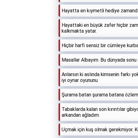
Hayatta en kıymetli hediye zamandır
Hayattaki en büyük zafer hiçbir z
kalkmakta yatar.
Hiçbir harfi sensiz bir cümleye kur
Masallar Albayım. Bu dünyada sonu m
Anlarsın ki aslında kimsenin farkı yo
iyi oynar oyununu.
Şurama batan şurama batana özlem
Tabaklarda kalan son kırıntılar gibi
arkandan ağladım.
Uçmak için kuş olmak gerekmiyor. Kü