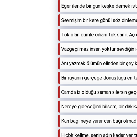
Eğer ileride bir gün keşke demek ist
Sevmişim bir kere gönül söz dinleme
Tok olan cümle cihanı tok sanır. Aç
Vazgeçilmez insan yoktur sevdiğin içi
Anı yazmak ölümün elinden bir şey k
Bir rüyanın gerçeğe dönüştüğü en tat
Camda iz olduğu zaman silersin geç
Nereye gideceğimi bilsem, bir daki
Kan bağı neye yarar can bağı olmad
Hiçbir kelime, senin adın kadar yer