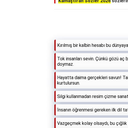
Kamaştıran Sözler 2026
sözlerin
Kırılmış bir kalbin hesabı bu dünyaya 
Tok insanları sevin. Çünkü gözü aç bi
doymaz.
Hayatta daima gerçekleri savun! Ta
kurtulursun.
Silgi kullanmadan resim çizme sanat
İnsanın öğrenmesi gereken ilk dil tatl
Vazgeçmek kolay olsaydı, bu çığlık 