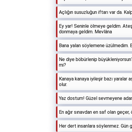
Açlığın susuzluğun iftarı var da. Kalp
Ey yar! Seninle ölmeye geldim. At
donmaya geldim. Mevlâna
Bana yalan söylemene üzülmedim. 
Ne diye böbürlenip büyükleniyorsun
mi?
Kanaya kanaya iyileşir bazı yaralar aş
olur.
Yaz dostum! Güzel sevmeyene adam
En ağır sınavdan en saf olan geçer,
Her dert insanlara söylenmez. Gün gel