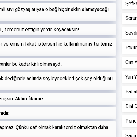
Şefkat
emli sıvı gözyaşlarıysa o bağ hiçbir aklın alamayacağı
Sorun 
l, tereddüt ettiğin yerde koyacaksın!
Sevd
r veremem fakat istersen hiç kullanılmamış tertemiz
Etkile
Can A
nlar bu kadar kirli olmasaydı.
Yarı 
ok dediğinde aslında söyleyecekleri çok şey olduğunu
Babal
ışsın, Aklım fikrime.
Dini 
ıdır.
Pence
 yapmaz. Çünkü saf olmak karaktersiz olmaktan daha
Saçm