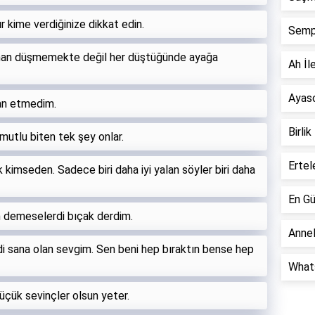
 kime verdiğinize dikkat edin.
Semp
aman düşmemekte değil her düştüğünde ayağa
Ah İle
Ayaso
ban etmedim.
Birlik
utlu biten tek şey onlar.
Ertel
k kimseden. Sadece biri daha iyi yalan söyler biri daha
En Gü
 demeselerdi bıçak derdim.
Annel
ydi sana olan sevgim. Sen beni hep bıraktın bense hep
Whats
çük sevinçler olsun yeter.