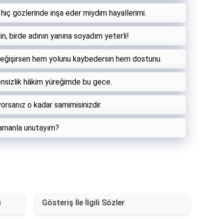
hiç gözlerinde inşa eder miydim hayallerimi.
n, birde adının yanına soyadım yeterli!
a değişirsen hem yolunu kaybedersin hem dostunu.
ensizlik hâkim yüreğimde bu gece.
yorsanız o kadar samimisinizdir.
 zamanla unutayım?
ı
Gösteriş İle İlgili Sözler