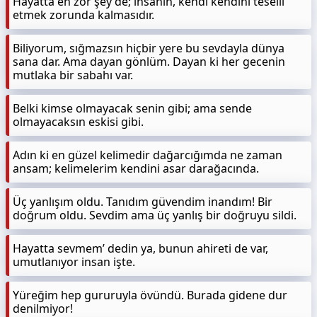
Hayatta en zor şey de; insanın, kendi kendini teselli
etmek zorunda kalmasıdır.
Biliyorum, sığmazsın hiçbir yere bu sevdayla dünya
sana dar. Ama dayan gönlüm. Dayan ki her gecenin
mutlaka bir sabahı var.
Belki kimse olmayacak senin gibi; ama sende
olmayacaksın eskisi gibi.
Adın ki en güzel kelimedir dağarcığımda ne zaman
ansam; kelimelerim kendini asar darağacında.
Üç yanlışım oldu. Tanıdım güvendim inandım! Bir
doğrum oldu. Sevdim ama üç yanlış bir doğruyu sildi.
Hayatta sevmem’ dedin ya, bunun ahireti de var,
umutlanıyor insan işte.
Yüreğim hep gururuyla övündü. Burada gidene dur
denilmiyor!