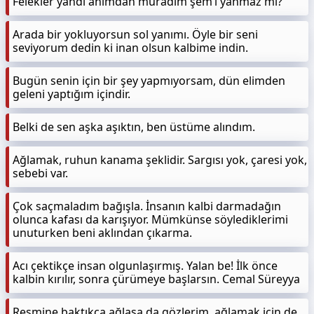
Felekler yandı ahımdan muradım şem’i yanmaz mı?
Arada bir yokluyorsun sol yanımı. Öyle bir seni
seviyorum dedin ki inan olsun kalbime indin.
Bugün senin için bir şey yapmıyorsam, dün elimden
geleni yaptığım içindir.
Belki de sen aşka aşıktın, ben üstüme alındım.
Ağlamak, ruhun kanama şeklidir. Sargısı yok, çaresi yok,
sebebi var.
Çok saçmaladım bağışla. İnsanın kalbi darmadağın
olunca kafası da karışıyor. Mümkünse söylediklerimi
unuturken beni aklından çıkarma.
Acı çektikçe insan olgunlaşırmış. Yalan be! İlk önce
kalbin kırılır, sonra çürümeye başlarsın. Cemal Süreyya
Resmine baktıkça ağlasa da gözlerim, ağlamak için de