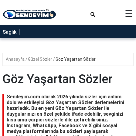
×
☰
SAĞLIK
Sağlık
NEDİR
FAYDALARI
Anasayfa
Güzel Sözler
Göz Yaşartan Sözler
YEMEK
TARİFLERİ
Göz Yaşartan Sözler
RÜYA
TABİRLERİ
Sendeyim.com olarak 2026 yılında sizler için anlam
GEZİLECEK
dolu ve etkileyici Göz Yaşartan Sözler derlemelerini
YERLER
hazırladık. Bu en yeni Göz Yaşartan Sözler ile
duygularınızı en özel şekilde ifade edebilir, sevginizi
BLOG
kısa ama çarpıcı sözlerle dile getirebilirsiniz.
Instagram, WhatsApp, Facebook ve X gibi sosyal
medya platformlarında bu sözleri paylaşarak