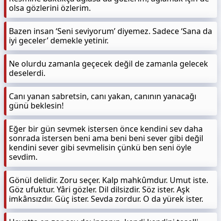
olsa gözlerini özlerim.
Bazen insan ‘Seni seviyorum’ diyemez. Sadece ‘Sana da
iyi geceler’ demekle yetinir.
Ne olurdu zamanla geçecek değil de zamanla gelecek
deselerdi.
Canı yanan sabretsin, canı yakan, canının yanacağı
günü beklesin!
Eğer bir gün sevmek istersen önce kendini sev daha
sonrada istersen beni ama beni beni sever gibi değil
kendini sever gibi sevmelisin çünkü ben seni öyle
sevdim.
Gönül delidir. Zoru seçer. Kalp mahkûmdur. Umut iste.
Göz ufuktur. Yâri gözler. Dil dilsizdir. Söz ister. Aşk
imkânsızdır. Güç ister. Sevda zordur. O da yürek ister.