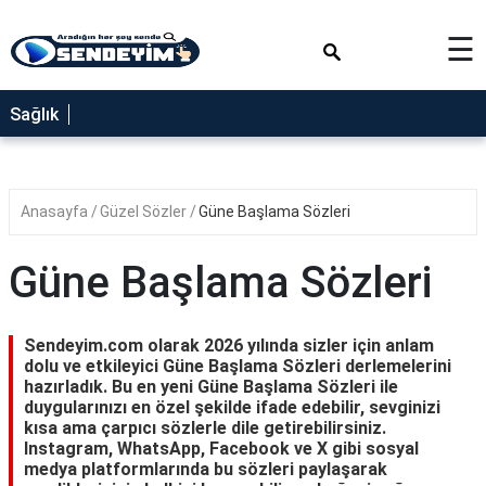
×
☰
SAĞLIK
Sağlık
NEDİR
FAYDALARI
Anasayfa
Güzel Sözler
Güne Başlama Sözleri
YEMEK
TARİFLERİ
Güne Başlama Sözleri
RÜYA
TABİRLERİ
Sendeyim.com olarak 2026 yılında sizler için anlam
GEZİLECEK
dolu ve etkileyici Güne Başlama Sözleri derlemelerini
YERLER
hazırladık. Bu en yeni Güne Başlama Sözleri ile
duygularınızı en özel şekilde ifade edebilir, sevginizi
BLOG
kısa ama çarpıcı sözlerle dile getirebilirsiniz.
Instagram, WhatsApp, Facebook ve X gibi sosyal
medya platformlarında bu sözleri paylaşarak