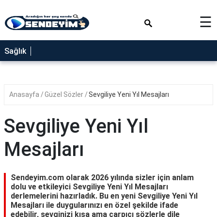
×
☰
SAĞLIK
Sağlık
NEDİR
FAYDALARI
Anasayfa
Güzel Sözler
Sevgiliye Yeni Yıl Mesajları
YEMEK
TARİFLERİ
Sevgiliye Yeni Yıl
RÜYA
TABİRLERİ
Mesajları
GEZİLECEK
YERLER
Sendeyim.com olarak 2026 yılında sizler için anlam
BLOG
dolu ve etkileyici Sevgiliye Yeni Yıl Mesajları
derlemelerini hazırladık. Bu en yeni Sevgiliye Yeni Yıl
Mesajları ile duygularınızı en özel şekilde ifade
edebilir, sevginizi kısa ama çarpıcı sözlerle dile