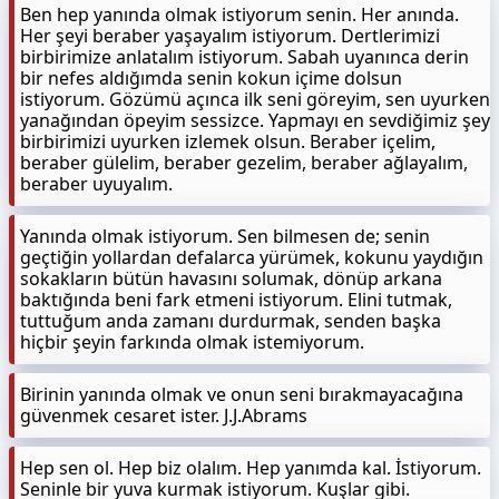
Ben hep yanında olmak istiyorum senin. Her anında.
Her şeyi beraber yaşayalım istiyorum. Dertlerimizi
birbirimize anlatalım istiyorum. Sabah uyanınca derin
bir nefes aldığımda senin kokun içime dolsun
istiyorum. Gözümü açınca ilk seni göreyim, sen uyurken
yanağından öpeyim sessizce. Yapmayı en sevdiğimiz şey
birbirimizi uyurken izlemek olsun. Beraber içelim,
beraber gülelim, beraber gezelim, beraber ağlayalım,
beraber uyuyalım.
Yanında olmak istiyorum. Sen bilmesen de; senin
geçtiğin yollardan defalarca yürümek, kokunu yaydığın
sokakların bütün havasını solumak, dönüp arkana
baktığında beni fark etmeni istiyorum. Elini tutmak,
tuttuğum anda zamanı durdurmak, senden başka
hiçbir şeyin farkında olmak istemiyorum.
Birinin yanında olmak ve onun seni bırakmayacağına
güvenmek cesaret ister. J.J.Abrams
Hep sen ol. Hep biz olalım. Hep yanımda kal. İstiyorum.
Seninle bir yuva kurmak istiyorum. Kuşlar gibi.