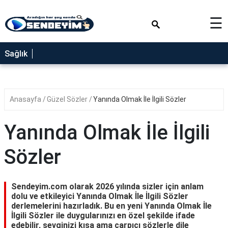
×
☰
SAĞLIK
Sağlık
NEDİR
FAYDALARI
Anasayfa
Güzel Sözler
Yanında Olmak İle İlgili Sözler
YEMEK
TARİFLERİ
Yanında Olmak İle İlgili
RÜYA
TABİRLERİ
Sözler
GEZİLECEK
YERLER
Sendeyim.com olarak 2026 yılında sizler için anlam
BLOG
dolu ve etkileyici Yanında Olmak İle İlgili Sözler
derlemelerini hazırladık. Bu en yeni Yanında Olmak İle
İlgili Sözler ile duygularınızı en özel şekilde ifade
edebilir, sevginizi kısa ama çarpıcı sözlerle dile