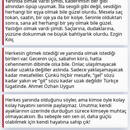
Yanında olmak vardı şimdi, kaderimsin der gibi
alnından öpüp uyumak. İlla sevgili gibi değil, sevdiğin
herhangi bir eşya olmak bile güzel olurdu. Mesela saç
tokan, saatin, bir oje ya da bir kolye. Seninle olduktan
sonra, sana ait herhangi bir şey olmak bile güzel.
Yastığın olmak vardı şimdi. Saçlarına, dudaklarına,
yüzüne dokunmak ne büyük bahtiyarlık olurdu. Ezgin
Kılıç
Herkesin gitmek istediği ve yanında olmak istediği
birileri var. Gecenin üçü, sabahın körü, hatta
cehennemin dibinde olsa bile. Onlar, ulaşılmayacak
kadar uzakta değiller aslında. Sadece yaklaşamayacak
kadar mesafeliler. Çünkü hiçbir mesafe, “gel” sözü
kadar yakın ve “git” sözü kadar uzak değildir Türkçe
lügatinde. Ahmet Özhan Uygun
Herkes yanında olduğunu söyler, ama kimse öyle kolay
kolay hayatını seninle paylaşmaz. Unutma; kendi
ayaklarının üzerinde durduğun sürece kimseye muhtaç
olmayacaksın. Bu sebeple sen sen ol, daha güçlü
olabilmek için kendi hayatına sahip çık!