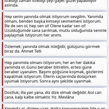
istediği zaman istediği şeyi gayet güzel yapabiliyor
aslında.
Hep senin yanında olmak istiyorum sevgilim. Yanımda
olmanı, benden başka kimseyi sevmemeni istiyorum.
İlle de sen ol, hep sen ol! Ölene kadar sen ol!
Üzüldüğümde sana sarılmak, mutlu olduğumda seninle
paylaşmak istiyorum her anımı.
Özlemek; yanında olmak isteğidir, gülüşünü görmek
biraz da. Ahmet Telli
Hep yanımda olmanı istiyorum, her an her dakika
yanımda ol. Günü beraber bitirelim, ertesi güne
beraber uyanalım. Başımı göğsüne koymak, gözlerimi
kapatmak istiyorum. Ellerin saçlarımda dolaşırken
uyumak istiyorum. Sonra aynı şekilde uyanmak.
Dostluk; illa yan yana, diz dize olmak değildir. Asıl can
cana, kalp kalbe olmaktır. Hz. Mevlâna
Yanımda ol, dizime uzan. Hatta konuşmayalım bile o an.