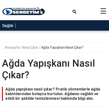
×
☰
SAĞLIK
Sağlık
NEDİR
FAYDALARI
Anasayfa
Nasıl Çıkar
Ağda Yapışkanı Nasıl Çıkar?
YEMEK
TARİFLERİ
Ağda Yapışkanı Nasıl
RÜYA
TABİRLERİ
Çıkar?
GEZİLECEK
YERLER
Ağda yapışkanı nasıl çıkar? Pratik yöntemlerle ağda
BLOG
kalıntılarından kolayca kurtulun. Ağdanın sağlıklı ve
etkili bir şekilde temizlenmesi hakkında bilgi alın.