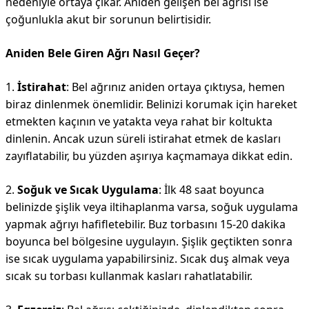
nedeniyle ortaya çıkar. Aniden gelişen bel ağrısı ise
çoğunlukla akut bir sorunun belirtisidir.
Aniden Bele Giren Ağrı Nasıl Geçer?
1.
İstirahat
: Bel ağrınız aniden ortaya çıktıysa, hemen
biraz dinlenmek önemlidir. Belinizi korumak için hareket
etmekten kaçının ve yatakta veya rahat bir koltukta
dinlenin. Ancak uzun süreli istirahat etmek de kasları
zayıflatabilir, bu yüzden aşırıya kaçmamaya dikkat edin.
2.
Soğuk ve Sıcak Uygulama
: İlk 48 saat boyunca
belinizde şişlik veya iltihaplanma varsa, soğuk uygulama
yapmak ağrıyı hafifletebilir. Buz torbasını 15-20 dakika
boyunca bel bölgesine uygulayın. Şişlik geçtikten sonra
ise sıcak uygulama yapabilirsiniz. Sıcak duş almak veya
sıcak su torbası kullanmak kasları rahatlatabilir.