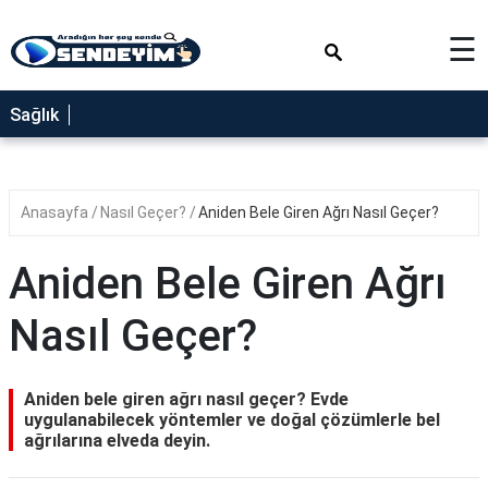
×
☰
SAĞLIK
Sağlık
NEDİR
FAYDALARI
Anasayfa
Nasıl Geçer?
Aniden Bele Giren Ağrı Nasıl Geçer?
YEMEK
TARİFLERİ
Aniden Bele Giren Ağrı
RÜYA
TABİRLERİ
Nasıl Geçer?
GEZİLECEK
YERLER
Aniden bele giren ağrı nasıl geçer? Evde
BLOG
uygulanabilecek yöntemler ve doğal çözümlerle bel
ağrılarına elveda deyin.