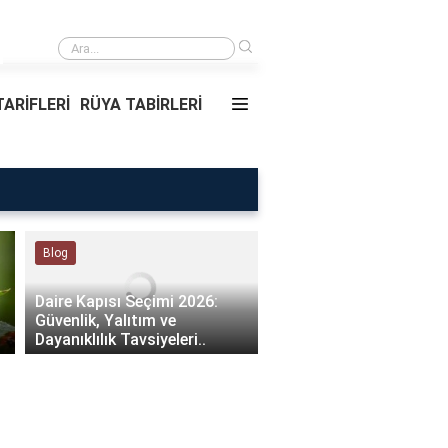
›
Rüyada Ablamı Görmek Ne Anlama Geliyor?
ARİFLERİ
RÜYA TABİRLERİ
Rüya Tabirleri
Sağlık
Rüyada Ablamı Görmek Ne
Bebeklerde Mantar Ned
Anlama Geliyor?
Olur?