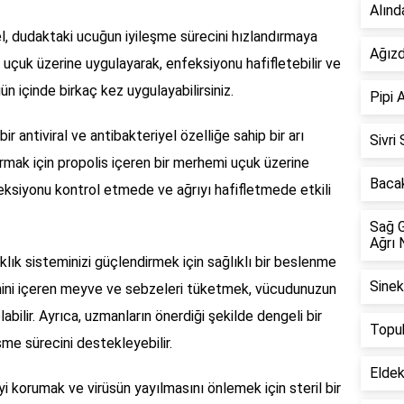
Alınd
l, dudaktaki ucuğun iyileşme sürecini hızlandırmaya
Ağızd
ni uçuk üzerine uygulayarak, enfeksiyonu hafifletebilir ve
 gün içinde birkaç kez uygulayabilirsiniz.
Pipi 
ir antiviral ve antibakteriyel özelliğe sahip bir arı
Sivri
ırmak için propolis içeren bir merhemi uçuk üzerine
Bacak
nfeksiyonu kontrol etmede ve ağrıyı hafifletmede etkili
Sağ G
Ağrı 
klık sisteminizi güçlendirmek için sağlıklı bir beslenme
Sinek
amini içeren meyve ve sebzeleri tüketmek, vücudunuzun
ilir. Ayrıca, uzmanların önerdiği şekilde dengeli bir
Topuk
me sürecini destekleyebilir.
Eldek
 korumak ve virüsün yayılmasını önlemek için steril bir