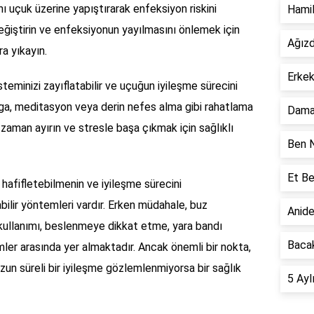
ını uçuk üzerine yapıştırarak enfeksiyon riskini
Hamil
 değiştirin ve enfeksiyonun yayılmasını önlemek için
Ağızd
ra yıkayın.
Erkek
steminizi zayıflatabilir ve uçuğun iyileşme sürecini
yoga, meditasyon veya derin nefes alma gibi rahatlama
Damak
ze zaman ayırın ve stresle başa çıkmak için sağlıklı
Ben N
Et Be
afifletebilmenin ve iyileşme sürecini
bilir yöntemleri vardır. Erken müdahale, buz
Anide
 kullanımı, beslenmeye dikkat etme, yara bandı
Bacak
ler arasında yer almaktadır. Ancak önemli bir nokta,
uzun süreli bir iyileşme gözlemlenmiyorsa bir sağlık
5 Ayl