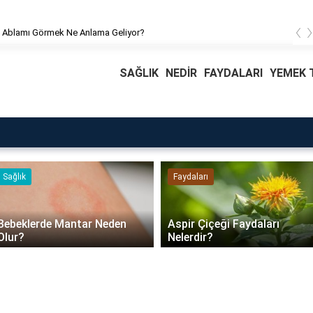
‹
 Ablamı Görmek Ne Anlama Geliyor?
SAĞLIK
NEDİR
FAYDALARI
YEMEK T
Faydaları
Blog
Daire Kapısı Seçimi 2026:
Aspir Çiçeği Faydaları
Güvenlik, Yalıtım ve
Nelerdir?
Dayanıklılık Tavsiyeleri..