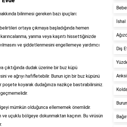
? Evde
Bebek
akkında bilinmesi gereken bazı ipuçları:
İshal
elirtileri ortaya çıkmaya başladığında hemen
Ağızd
karıncalanma, yanma veya kaşıntı hissettiğinizde
ılmasını ve şiddetlenmesini engellemeye yardımcı
Diş E
Yüzde
aya çıktığında dudak üzerine bir buz küpü
Anksi
ini ve ağrıyı hafifletebilir. Bunun için bir buz küpünü
r poşete koyarak dudağınıza nazikçe bastırabilirsiniz.
Kolda
 geçmemelidir.
Burun
lgeyi mümkün olduğunca ellememek önemlidir.
un ve uçuklu bölgeye dokunmaktan kaçının. Bu virüsün
Bağır
r.