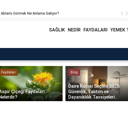
‹
 Ablamı Görmek Ne Anlama Geliyor?
SAĞLIK
NEDİR
FAYDALARI
YEMEK T
Faydaları
Blog
Daire Kapısı Seçimi 2026:
Aspir Çiçeği Faydaları
Güvenlik, Yalıtım ve
Nelerdir?
Dayanıklılık Tavsiyeleri..