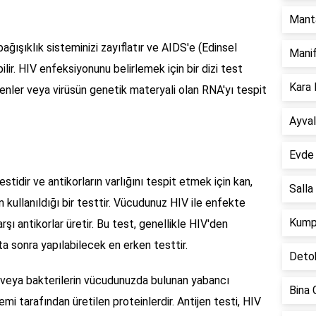
Manta
ğışıklık sisteminizi zayıflatır ve AIDS'e (Edinsel
Manif
r. HIV enfeksiyonunu belirlemek için bir dizi test
Kara 
ijenler veya virüsün genetik materyali olan RNA'yı tespit
Ayval
Evde 
stidir ve antikorların varlığını tespit etmek için kan,
Salla
ın kullanıldığı bir testtir. Vücudunuz HIV ile enfekte
Kumpi
şı antikorlar üretir. Bu test, genellikle HIV'den
a sonra yapılabilecek en erken testtir.
Detok
in veya bakterilerin vücudunuzda bulunan yabancı
Bina 
mi tarafından üretilen proteinlerdir. Antijen testi, HIV