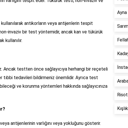
rin varlığını tespit eder. Tükürük testi, non-invaziv ve
Ayna 
i kullanılarak antikorların veya antijenlerin tespit
Sarım
 non-invaziv bir test yöntemidir, ancak kan ve tükürük
Fella
k kullanılır.
Kaday
İnsta
z. Ancak testten önce sağlayıcıya herhangi bir reçeteli
 tıbbi tedavileri bildirmeniz önemlidir. Ayrıca test
Araba
abileceği ve korunma yöntemleri hakkında sağlayıcınıza
Risot
Kışlı
ır?
veya antijenlerinin varlığını veya yokluğunu gösterir.