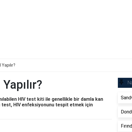
 Yapılır?
 Yapılır?
Na
Sandv
nılabilen HIV test kiti ile genellikle bir damla kan
u test, HIV enfeksiyonunu tespit etmek için
Dondu
Fırın