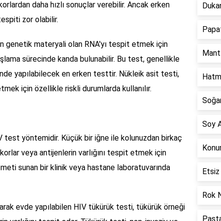
orlardan daha hızlı sonuçlar verebilir. Ancak erken
Dukan
spiti zor olabilir.
Papat
ün genetik materyali olan RNA'yı tespit etmek için
Mantı
aşlama sürecinde kanda bulunabilir. Bu test, genellikle
nde yapılabilecek en erken testtir. Nükleik asit testi,
Hatme
k için özellikle riskli durumlarda kullanılır.
Soğan
Soy A
 test yöntemidir. Küçük bir iğne ile kolunuzdan birkaç
Konum
orlar veya antijenlerin varlığını tespit etmek için
hizmeti sunan bir klinik veya hastane laboratuvarında
Etsiz
Rok N
ılarak evde yapılabilen HIV tükürük testi, tükürük örneği
Pasta