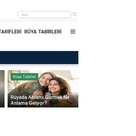
›
Rüyada Ablamı Görmek Ne Anlama Geliyor?
ARİFLERİ
RÜYA TABİRLERİ
Rüya Tabirleri
Sağlık
Rüyada Ablamı Görmek Ne
Bebeklerde Mantar Ned
Anlama Geliyor?
Olur?