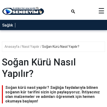
×
☰
SAĞLIK
Sağlık
NEDİR
FAYDALARI
Anasayfa
Nasıl Yapılır
Soğan Kürü Nasıl Yapılır?
YEMEK
TARİFLERİ
Soğan Kürü Nasıl
RÜYA
TABİRLERİ
Yapılır?
GEZİLECEK
YERLER
Soğan kürü nasıl yapılır? Sağlığa faydalarıyla bilinen
BLOG
soğanın kür tarifini sizin için paylaşıyoruz. İhtiyacınız
olan malzemeler ve adımları öğrenmek için hemen
okumaya başlayın!