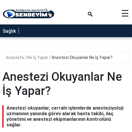
×
☰
SAĞLIK
Sağlık
NEDİR
FAYDALARI
Anasayfa
Ne İş Yapar
Anestezi Okuyanlar Ne İş Yapar?
YEMEK
TARİFLERİ
Anestezi Okuyanlar Ne
RÜYA
TABİRLERİ
İş Yapar?
GEZİLECEK
YERLER
Anestezi okuyanlar, cerrahi işlemlerde anesteziyoloji
BLOG
uzmanının yanında görev alarak hasta takibi, ilaç
yönetimi ve anestezi ekipmanlarının kontrolünü
sağlar.