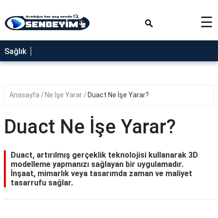
×
☰
SAĞLIK
Sağlık
NEDİR
FAYDALARI
Anasayfa
Ne İşe Yarar
Duact Ne İşe Yarar?
YEMEK
TARİFLERİ
Duact Ne İşe Yarar?
RÜYA
TABİRLERİ
Duact, artırılmış gerçeklik teknolojisi kullanarak 3D
GEZİLECEK
modelleme yapmanızı sağlayan bir uygulamadır.
YERLER
İnşaat, mimarlık veya tasarımda zaman ve maliyet
tasarrufu sağlar.
BLOG