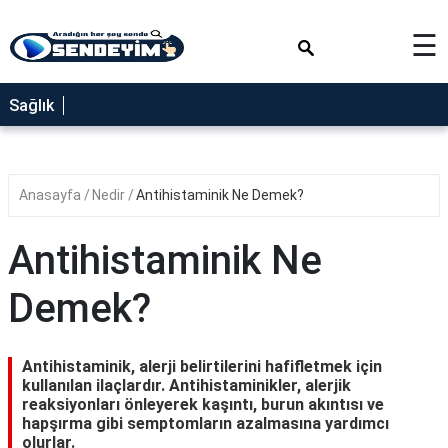
×
☰
SAĞLIK
Sağlık
NEDİR
FAYDALARI
Anasayfa
Nedir
Antihistaminik Ne Demek?
YEMEK
TARİFLERİ
Antihistaminik Ne
RÜYA
TABİRLERİ
Demek?
GEZİLECEK
YERLER
Antihistaminik, alerji belirtilerini hafifletmek için
BLOG
kullanılan ilaçlardır. Antihistaminikler, alerjik
reaksiyonları önleyerek kaşıntı, burun akıntısı ve
hapşırma gibi semptomların azalmasına yardımcı
olurlar.