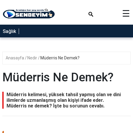
×
☰
SAĞLIK
Sağlık
NEDİR
FAYDALARI
Anasayfa
Nedir
Müderris Ne Demek?
YEMEK
TARİFLERİ
Müderris Ne Demek?
RÜYA
TABİRLERİ
Müderris kelimesi, yüksek tahsil yapmış olan ve dini
GEZİLECEK
ilimlerde uzmanlaşmış olan kişiyi ifade eder.
YERLER
Müderris ne demek? İşte bu sorunun cevabı.
BLOG