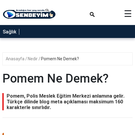
×
☰
SAĞLIK
Sağlık
NEDİR
FAYDALARI
Anasayfa
Nedir
Pomem Ne Demek?
YEMEK
TARİFLERİ
Pomem Ne Demek?
RÜYA
TABİRLERİ
Pomem, Polis Meslek Eğitim Merkezi anlamına gelir.
GEZİLECEK
Türkçe dilinde blog meta açıklaması maksimum 160
YERLER
karakterle sınırlıdır.
BLOG