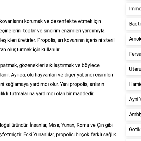
İmmo
ve kovanlarını korumak ve dezenfekte etmek için
Bact
i reçinelerini toplar ve sindirim enzimleri yardımıyla
Amok
eşikleri üretirler. Propolis, arı kovanının içerisini steril
an oluşturmak için kullanılır.
Fers
 kapatmak, gözenekleri sıkılaştırmak ve böylece
Uter
anır. Ayrıca, ölü hayvanları ve diğer yabancı cisimleri
i sağlamaya yardımcı olur. Yani propolis, arıların
Hami
lıklı tutmalarına yardımcı olan bir maddedir.
Ayni
Ambi
 doğal üründür. İnsanlar, Mısır, Yunan, Roma ve Çin gibi
Goti
miştir. Eski Yunanlılar, propolisi birçok farklı sağlık