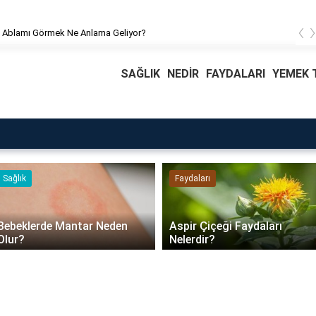
‹
 Ablamı Görmek Ne Anlama Geliyor?
SAĞLIK
NEDİR
FAYDALARI
YEMEK T
Faydaları
Blog
Daire Kapısı Seçimi 2026:
Aspir Çiçeği Faydaları
Güvenlik, Yalıtım ve
Nelerdir?
Dayanıklılık Tavsiyeleri..