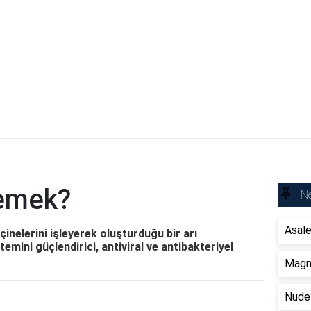
Demek?
Ne
Asal
eçinelerini işleyerek oluşturduğu bir arı
temini güçlendirici, antiviral ve antibakteriyel
Magn
Nude