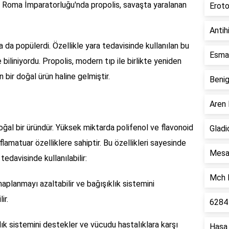
ı. Roma İmparatorluğu'nda propolis, savaşta yaralanan
Erot
Antih
 da popülerdi. Özellikle yara tedavisinde kullanılan bu
Esma
e biliniyordu. Propolis, modern tıp ile birlikte yeniden
 bir doğal ürün haline gelmiştir.
Beni
Aren
oğal bir üründür. Yüksek miktarda polifenol ve flavonoid
Glad
flamatuar özelliklere sahiptir. Bu özellikleri sayesinde
Mesa
tedavisinde kullanılabilir:
Mch K
ihaplanmayı azaltabilir ve bağışıklık sistemini
ir.
6284
klık sistemini destekler ve vücudu hastalıklara karşı
Haşa