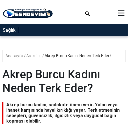
×
☰
SAĞLIK
Sağlık
NEDİR
FAYDALARI
Anasayfa
Astroloji
Akrep Burcu Kadını Neden Terk Eder?
YEMEK
TARİFLERİ
Akrep Burcu Kadını
RÜYA
TABİRLERİ
Neden Terk Eder?
GEZİLECEK
YERLER
Akrep burcu kadını, sadakate önem verir. Yalan veya
BLOG
ihanet karşısında hayal kırıklığı yaşar. Terk etmesinin
sebepleri, güvensizlik, ilgisizlik veya duygusal bağın
kopması olabilir.