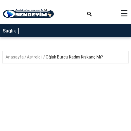
×
☰
SAĞLIK
Sağlık
NEDİR
FAYDALARI
Anasayfa
Astroloji
Oğlak Burcu Kadını Kıskanç Mı?
YEMEK
TARİFLERİ
RÜYA
TABİRLERİ
GEZİLECEK
YERLER
BLOG