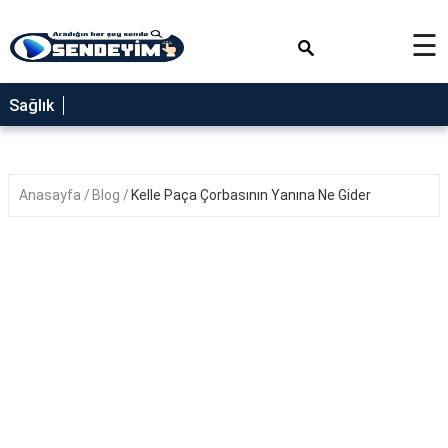
×
☰
SAĞLIK
Sağlık
NEDİR
FAYDALARI
Anasayfa
Blog
Kelle Paça Çorbasının Yanına Ne Gider
YEMEK
TARİFLERİ
RÜYA
TABİRLERİ
GEZİLECEK
YERLER
BLOG