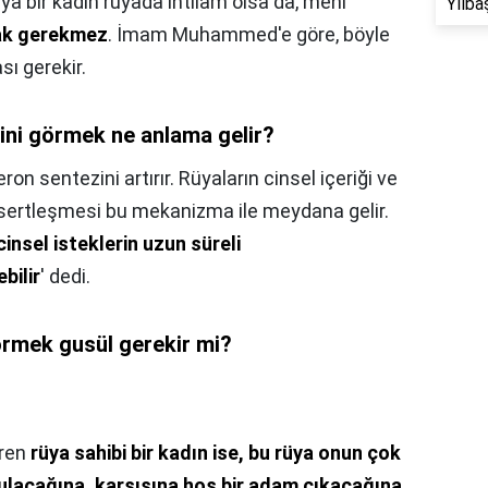
eya bir kadın rüyada ihtilam olsa da, meni
Yılba
ak gerekmez
. İmam Muhammed'e göre, böyle
sı gerekir.
ğini görmek ne anlama gelir?
n sentezini artırır. Rüyaların cinsel içeriği ve
 sertleşmesi bu mekanizma ile meydana gelir.
cinsel isteklerin uzun süreli
bilir
' dedi.
rmek gusül gerekir mi?
ören
rüya sahibi bir kadın ise, bu rüya onun çok
bulacağına, karşısına hoş bir adam çıkacağına