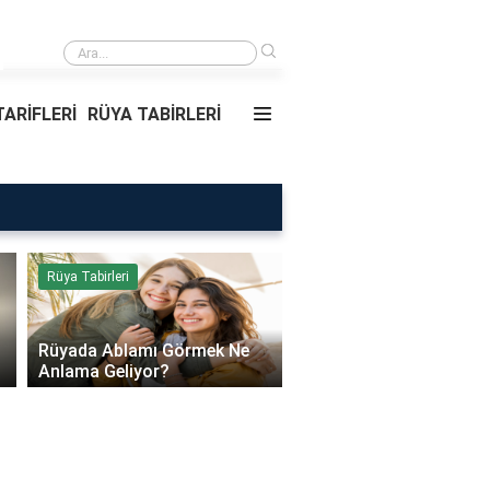
›
Daire Kapısı Seçimi 2026: Güvenlik, Yalıtım ve Dayanıklılık Tavsiyeleri
ARİFLERİ
RÜYA TABİRLERİ
Rüya Tabirleri
Sağlık
Rüyada Ablamı Görmek Ne
Bebeklerde Mantar Ned
Anlama Geliyor?
Olur?