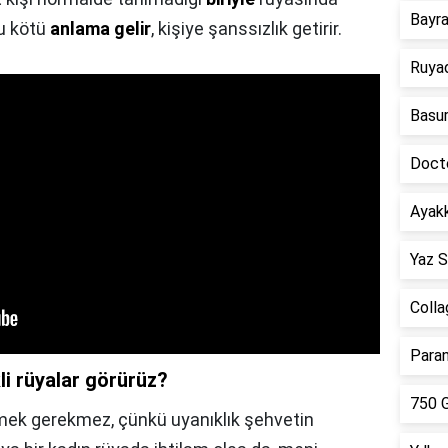
Bayr
bu kötü
anlama gelir
, kişiye şanssızlık getirir.
Ruya
Basur
Doct
Ayakk
Yaz S
Colla
Paran
li rüyalar görürüz?
750 G
mek gerekmez, çünkü uyanıklık şehvetin