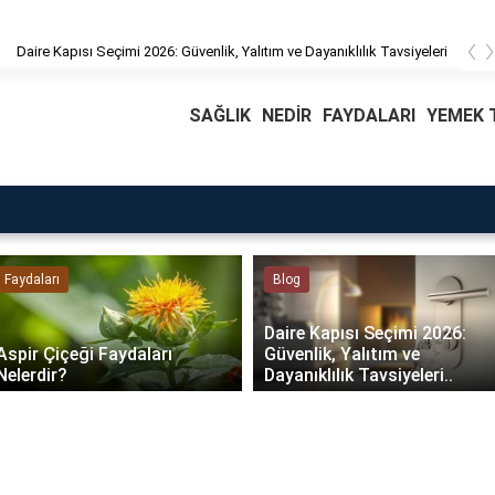
‹
apısı Seçimi 2026: Güvenlik, Yalıtım ve Dayanıklılık Tavsiyeleri
SAĞLIK
NEDİR
FAYDALARI
YEMEK T
Faydaları
Blog
Daire Kapısı Seçimi 2026:
Aspir Çiçeği Faydaları
Güvenlik, Yalıtım ve
Nelerdir?
Dayanıklılık Tavsiyeleri..