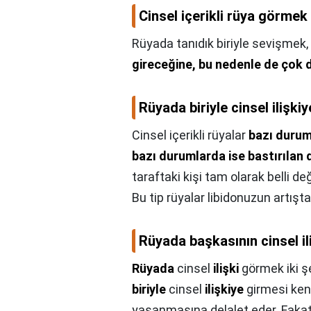
Cinsel içerikli rüya görmek
Rüyada tanıdık biriyle sevişmek,
gireceğine, bu nedenle de çok 
Rüyada biriyle cinsel ilişk
Cinsel içerikli rüyalar
bazı durum
bazı durumlarda ise bastırılan 
taraftaki kişi tam olarak belli de
Bu tip rüyalar libidonuzun artışt
Rüyada başkasının cinsel il
Rüyada
cinsel
ilişki
görmek iki şek
biriyle
cinsel
ilişkiye
girmesi kend
yaşanmasına delalet eder. Fakat