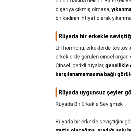
bulunmasına delildir. Bir erkek v
dışarıya çıkmış olmasa,
yıkanm
bir kadının ihtiyat olarak yıkanma
Rüyada bir erkekle sevişti
LH hormonu, erkeklerde testostero
erkeklerde görülen cinsel organ
Cinsel içerikli rüyalar,
genellikle 
karşılanamamasına bağlı görüle
Rüyada uygunsuz şeyler gö
Rüyada Bir Erkekle Sevişmek
Rüyada bir erkekle seviştiğini g
mutlu olacağına, aradığı aşkı 