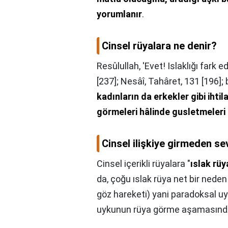
yorumlanır
.
Cinsel rüyalara ne denir?
Resûlullah, 'Evet! Islaklığı fark 
[237]; Nesâî, Tahâret, 131 [196];
kadınların da erkekler gibi iht
görmeleri hâlinde gusletmeleri 
Cinsel ilişkiye girmeden s
Cinsel içerikli rüyalara "
ıslak rüy
da, çoğu ıslak rüya net bir neden
göz hareketi) yani paradoksal uy
uykunun rüya görme aşamasında