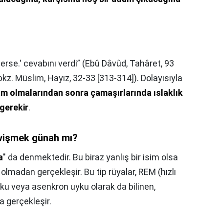
ederse.' cevabını verdi” (Ebû Dâvûd, Tahâret, 93
 bkz. Müslim, Hayız, 32-33 [313-314]). Dolayısıyla
ilam olmalarından sonra çamaşırlarında ıslaklık
gerekir
.
evişmek günah mı?
a
" da denmektedir. Bu biraz yanlış bir isim olsa
 olmadan gerçekleşir. Bu tip rüyalar, REM (hızlı
ku veya asenkron uyku olarak da bilinen,
 gerçekleşir.