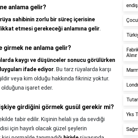
endiş
 ne anlama gelir?
rüya sahibinin zorlu bir süreç içerisine
Çocu
dikkat etmesi gerekeceği anlamına gelir
.
Türki
iye girmek ne anlama gelir?
Fabri
Alınır
larda kaygı ve düşünceler sonucu görülürken
duyguları ifade ediyor
. Bu tarz rüyalarda karşı
Marm
ğildir veya kim olduğu hakkında fikriniz yoktur.
Londr
a olduğuna işaret eder.
Tuta
işkiye girdiğini görmek gusül gerekir mi?
Yks T
ilde tabir edilir. Kişinin helali ya da sevdiği
isi için hayırlı olacak güzel şeylerin
Sağma
 kişi normalde tanımadığı
biriyle
rüyasında