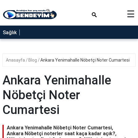
×
☰
SAĞLIK
Sağlık
NEDİR
FAYDALARI
Anasayfa
Blog
Ankara Yenimahalle Nöbetçi Noter Cumartesi
YEMEK
TARİFLERİ
Ankara Yenimahalle
RÜYA
TABİRLERİ
Nöbetçi Noter
GEZİLECEK
Cumartesi
YERLER
BLOG
Ankara Yenimahalle Nöbetçi Noter Cumartesi,
Ankara Nöbetçi noterler saat kaça kadar açık?,