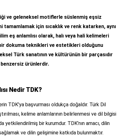
iliği ve geleneksel motiflerle süslenmiş eşsiz
ini tamamlamak için sıcaklık ve renk katarken, aynı
lim eş anlamlısı olarak, halı veya hali kelimeleri
l bir dokuma teknikleri ve estetikleri olduğunu
neksel Türk sanatının ve kültürünün bir parçasıdır
 benzersiz ürünlerdir.
lısı Nedir TDK?
erin TDK'ya başvurması oldukça doğaldır. Türk Dil
ırılması, kelime anlamlarının belirlenmesi ve dil bilgisi
da yetkilendirilmiş bir kurumdur. TDK'nın amacı, dilin
 sağlamak ve dilin gelişimine katkıda bulunmaktır.