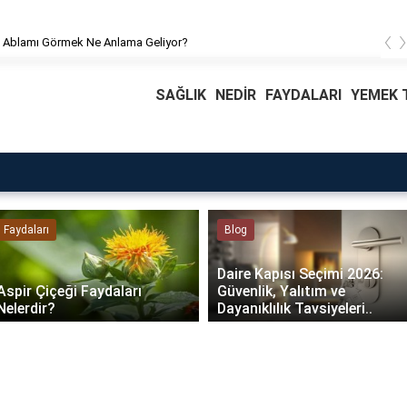
‹
 Ablamı Görmek Ne Anlama Geliyor?
SAĞLIK
NEDİR
FAYDALARI
YEMEK T
Faydaları
Blog
Daire Kapısı Seçimi 2026:
Aspir Çiçeği Faydaları
Güvenlik, Yalıtım ve
Nelerdir?
Dayanıklılık Tavsiyeleri..