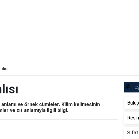
mlısı
lısı
Eş
Buluş
, anlamı ve örnek cümleler. Kilim kelimesinin
er ve zıt anlamıyla ilgili bilgi.
Resim
Sıfat