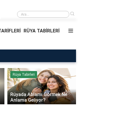
›
Rüyada Ablamı Görmek Ne Anlama Geliyor?
ARİFLERİ
RÜYA TABİRLERİ
Rüya Tabirleri
Sağlık
Rüyada Ablamı Görmek Ne
Bebeklerde Mantar Ned
Anlama Geliyor?
Olur?