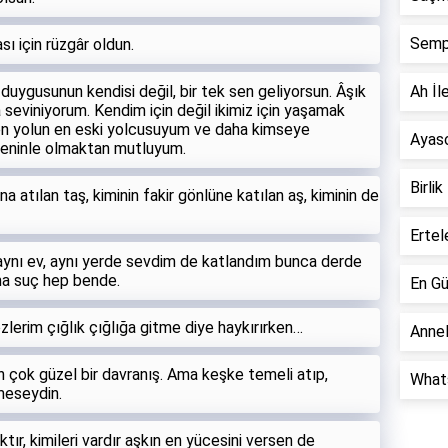
Semp
ı için rüzgâr oldun.
ygusunun kendisi değil, bir tek sen geliyorsun. Âşık
Ah İle
seviniyorum. Kendim için değil ikimiz için yaşamak
den yolun en eski yolcusuyum ve daha kimseye
Ayaso
seninle olmaktan mutluyum.
Birlik
a atılan taş, kiminin fakir gönlüne katılan aş, kiminin de
Ertel
ca aynı ev, aynı yerde sevdim de katlandım bunca derde
ama suç hep bende.
En Gü
lerim çığlık çığlığa gitme diye haykırırken…
Annel
 çok güzel bir davranış. Ama keşke temeli atıp,
Whats
meseydin.
ktır, kimileri vardır aşkın en yücesini versen de