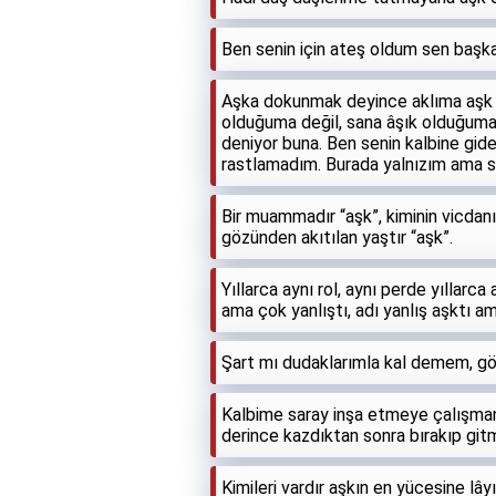
Ben senin için ateş oldum sen başkas
Aşka dokunmak deyince aklıma aşk du
olduğuma değil, sana âşık olduğuma 
deniyor buna. Ben senin kalbine gi
rastlamadım. Burada yalnızım ama 
Bir muammadır “aşk”, kiminin vicdanın
gözünden akıtılan yaştır “aşk”.
Yıllarca aynı rol, aynı perde yıllar
ama çok yanlıştı, adı yanlış aşktı 
Şart mı dudaklarımla kal demem, göz
Kalbime saray inşa etmeye çalışman
derince kazdıktan sonra bırakıp git
Kimileri vardır aşkın en yücesine lâyı