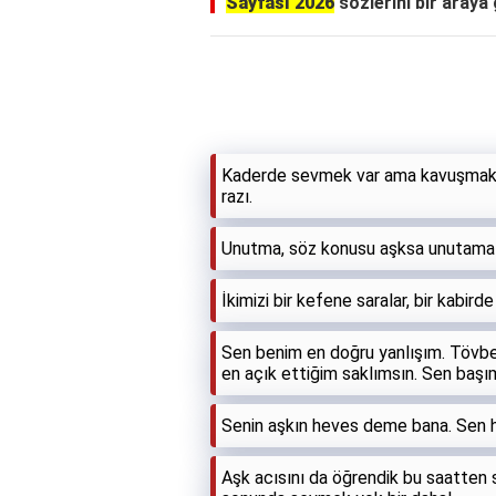
Sayfası 2026
sözlerini bir araya 
Kaderde sevmek var ama kavuşmak y
razı.
Unutma, söz konusu aşksa unutama
İkimizi bir kefene saralar, bir kabird
Sen benim en doğru yanlışım. Tövb
en açık ettiğim saklımsın. Sen başı
Senin aşkın heves deme bana. Sen h
Aşk acısını da öğrendik bu saatten 