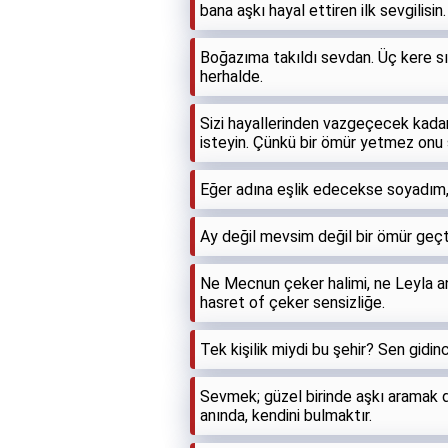
bana aşkı hayal ettiren ilk sevgilisin.
Boğazıma takıldı sevdan. Üç kere sı
herhalde.
Sizi hayallerinden vazgeçecek kadar 
isteyin. Çünkü bir ömür yetmez on
Eğer adına eşlik edecekse soyadım, A
Ay değil mevsim değil bir ömür geç
Ne Mecnun çeker halimi, ne Leyla anl
hasret of çeker sensizliğe.
Tek kişilik miydi bu şehir? Sen gidi
Sevmek; güzel birinde aşkı aramak de
anında, kendini bulmaktır.