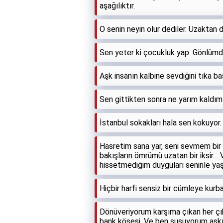
aşağılıktır.
O senin neyin olur dediler. Uzaktan 
Sen yeter ki çocukluk yap. Gönlümd
Aşk insanın kalbine sevdiğini tıka ba
Sen gittikten sonra ne yarım kaldım n
İstanbul sokakları hala sen kokuyor.
Hasretim sana yar, seni sevmem bir k
bakışların ömrümü uzatan bir iksir… 
hissetmediğim duyguları seninle ya
Hiçbir harfi sensiz bir cümleye kur
Dönüveriyorum karşıma çıkan her çıkm
bank köşesi. Ve ben susuyorum aşkı