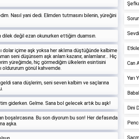
Şefkat
im. Nasıl yani dedi. Elimden tutmasını bilenin, yüreğini
Sorun 
Sevd
 dilek değil ezan okunurken ettiğim duamsın.
Etkile
 dolar içime aşk yoksa her aklıma düştüğünde kalbime
man seni düşünsem aşk anlam kazanır, anlamlanır… Hiç
erim yüreğimde, hiç görmediğim ülkelerin esintisini
Can A
rı oldururum gönül kahvemde.
Yarı 
eldi sana düşlerim, seni seven kalbim ve saçlarına
u.
Babal
m giderken. Gelme. Sana bol gelecek artık bu aşk!
Dini 
n boşalırcasına. Bu son diyorum bu son! Her defasında
Pence
na aşka.
Saçm
lsun.