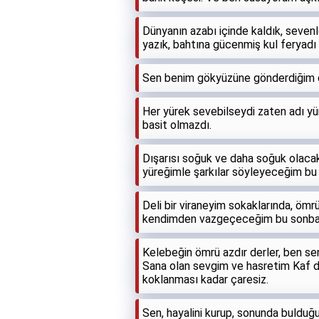
Dünyanın azabı içinde kaldık, seven
yazık, bahtına gücenmiş kul feryadı 
Sen benim gökyüzüne gönderdiğim d
Her yürek sevebilseydi zaten adı yü
basit olmazdı.
Dışarısı soğuk ve daha soğuk olacak
yüreğimle şarkılar söyleyeceğim bu
Deli bir viraneyim sokaklarında, öm
kendimden vazgeçeceğim bu sonba
Kelebeğin ömrü azdır derler, ben sen
Sana olan sevgim ve hasretim Kaf da
koklanması kadar çaresiz.
Sen, hayalini kurup, sonunda bulduğ