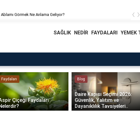
‹
 Ablamı Görmek Ne Anlama Geliyor?
SAĞLIK
NEDİR
FAYDALARI
YEMEK T
Faydaları
Blog
Daire Kapısı Seçimi 2026:
Aspir Çiçeği Faydaları
Güvenlik, Yalıtım ve
Nelerdir?
Dayanıklılık Tavsiyeleri..