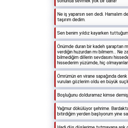
sonunda sevmek yok bir daha!
Ne iş yaparsın sen dedi. Hamalım ded
taşırım dedim.
Sen benim yıldız kayarken tuttuğum
Önümde duran bir kadeh şaraptan mı
verdiğin huzurdan mı bilmem… Ne za
bilmediğim dillerin sevdasını hissed
hissederim yüzümde, hiç olmayanla
Ömrümün en virane sapağında denk g
vurulan gözlerim oldu en büyük suçl
Boşluğunu dolduramaz kimse demişti
Yağmur dökülüyor şehrime. Bardakta
bitirdiğim yerden başlıyorum yine sa
Hadi düş düşlerime tutmayana aşk o