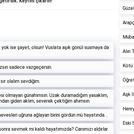
getirdik. Keyfini çıkarın!
Güzel
Arapç
Müba
ok ise şayet, olsun! Vuslata aşık gönül susmaya da
Alın T
Kötü 
zsın sadece vazgeçersin.
Öğre
e sır olalım sevdiğim.
Aşk İ
esi olmayan günahımsın. Uzak duramadığım yasaklım,
mdan giden aklım, severek çektiğim ahımsın.
Henry
evesleri uğruna ağlayan birini gördün mü hayatında…
Eski 
sonra sevmek mi kaldı hayatımızda? Canımızı aldırlar