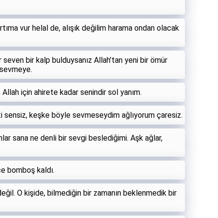
rtıma vur helal de, alışık değilim harama ondan olacak
seven bir kalp bulduysanız Allah’tan yeni bir ömür
u sevmeye.
llah için ahirete kadar senindir sol yanım.
ti sensiz, keşke böyle sevmeseydim ağlıyorum çaresiz.
ar sana ne denli bir sevgi beslediğimi. Aşk ağlar,
nce bomboş kaldı.
ğil. O kişide, bilmediğin bir zamanın beklenmedik bir