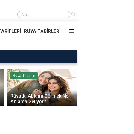
›
Rüyada Ablamı Görmek Ne Anlama Geliyor?
ARİFLERİ
RÜYA TABİRLERİ
Rüya Tabirleri
Sağlık
Rüyada Ablamı Görmek Ne
Bebeklerde Mantar Ned
Anlama Geliyor?
Olur?