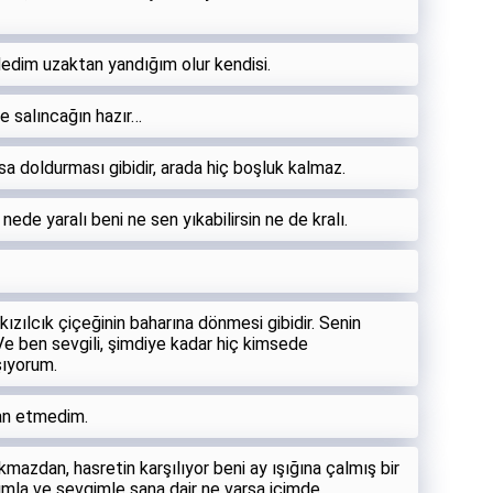
dedim uzaktan yandığım olur kendisi.
e salıncağın hazır…
sa doldurması gibidir, arada hiç boşluk kalmaz.
ede yaralı beni ne sen yıkabilirsin ne de kralı.
ızılcık çiçeğinin baharına dönmesi gibidir. Senin
Ve ben sevgili, şimdiye kadar hiç kimsede
şıyorum.
ban etmedim.
azdan, hasretin karşılıyor beni ay ışığına çalmış bir
mla ve sevgimle sana dair ne varsa içimde.