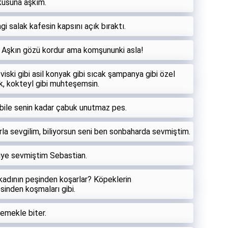
kusuna aşkım.
gi salak kafesin kapsını açık bıraktı.
 Aşkın gözü kordur ama komşununki asla!
cı viski gibi asil konyak gibi sıcak şampanya gibi özel
ik, kokteyl gibi muhteşemsin.
 bile senin kadar çabuk unutmaz pes.
rla sevgilim, biliyorsun seni ben sonbaharda sevmiştim.
 diye sevmiştim Sebastian.
adının peşinden koşarlar? Köpeklerin
sinden koşmaları gibi.
emekle biter.