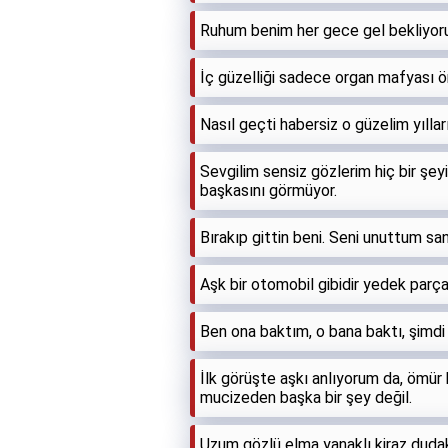
Ruhum benim her gece gel bekliyoru
İç güzelliği sadece organ mafyası 
Nasıl geçti habersiz o güzelim yılla
Sevgilim sensiz gözlerim hiç bir şe
başkasını görmüyor.
Bırakıp gittin beni. Seni unuttum s
Aşk bir otomobil gibidir yedek parçala
Ben ona baktım, o bana baktı, şimdi
İlk görüşte aşkı anlıyorum da, ömür b
mucizeden başka bir şey değil.
Uzum gözlü elma yanaklı kiraz dudak