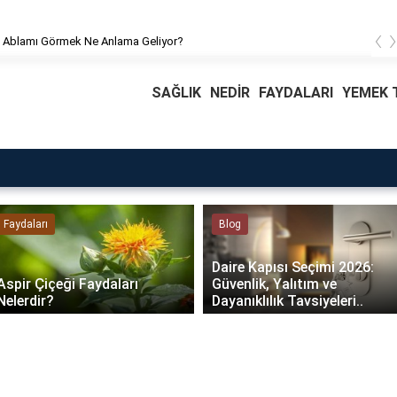
‹
 Ablamı Görmek Ne Anlama Geliyor?
SAĞLIK
NEDİR
FAYDALARI
YEMEK T
Faydaları
Blog
Daire Kapısı Seçimi 2026:
Aspir Çiçeği Faydaları
Güvenlik, Yalıtım ve
Nelerdir?
Dayanıklılık Tavsiyeleri..