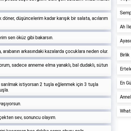
Semp
döner, düşüncelerim kadar karışık bir salata, acılarım
Ah İle
rim sen öküz gibi bakarsın.
Ayaso
, arabanın arkasındaki kazalarda çocuklara neden olur.
Birlik
iyorum, sadece anneme elma yanaklı, bal dudaklı, sütun
Ertel
En Gü
 sarılmak istiyorsan 2 tuşla eğlenmek için 3 tuşla
uşla.
Annel
vaşıyorsun.
Whats
çekten sev, sonuncu olayım.