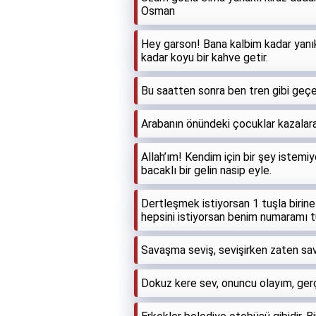
Osman
Hey garson! Bana kalbim kadar yanık 
kadar koyu bir kahve getir.
Bu saatten sonra ben tren gibi geçe
Arabanın önündeki çocuklar kazalara
Allah’ım! Kendim için bir şey istem
bacaklı bir gelin nasip eyle.
Dertleşmek istiyorsan 1 tuşla birine
hepsini istiyorsan benim numaramı t
Savaşma seviş, sevişirken zaten sa
Dokuz kere sev, onuncu olayım, ger