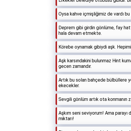
Erkekler belediye otobüsü gibidir. Bi
Oysa kahve içmişliğimiz de vardı bu 
Deprem gibi girdin gönlüme, fay hatt
hala devam etmekte.
Körebe oynamak gibiydi aşk. Hepimi
Aşk karsındakini bulunmaz Hint kum
gecen zamandır.
Artık bu solan bahçede bülbüllere ye
ekecekler.
Sevgili gönlüm artık ota konmanın 
Aşkım seni seviyorum! Ama parayı d
miktarı!