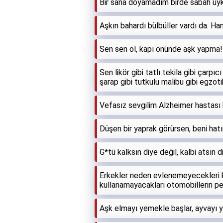
Bir sana doyamadım birde sabah uy
Aşkın bahardı bülbüller vardı da. Han
Sen sen ol, kapı önünde aşk yapma!
Sen likör gibi tatlı tekila gibi çarpı
şarap gibi tutkulu malibu gibi egzot
Vefasız sevgilim Alzheimer hastası
Düşen bir yaprak görürsen, beni hatı
G*tü kalksın diye değil, kalbi atsın
Erkekler neden evlenemeyecekleri k
kullanamayacakları otomobillerin pe
Aşk elmayı yemekle başlar, ayvayı y