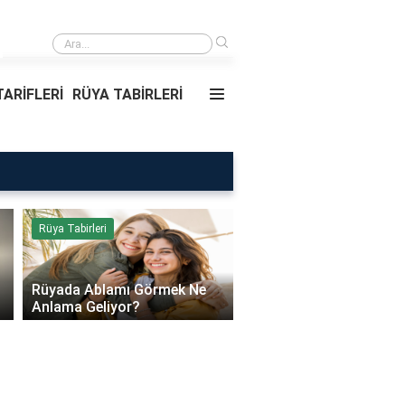
›
Rüyada Ablamı Görmek Ne Anlama Geliyor?
ARİFLERİ
RÜYA TABİRLERİ
Rüya Tabirleri
Sağlık
Rüyada Ablamı Görmek Ne
Bebeklerde Mantar Ned
Anlama Geliyor?
Olur?