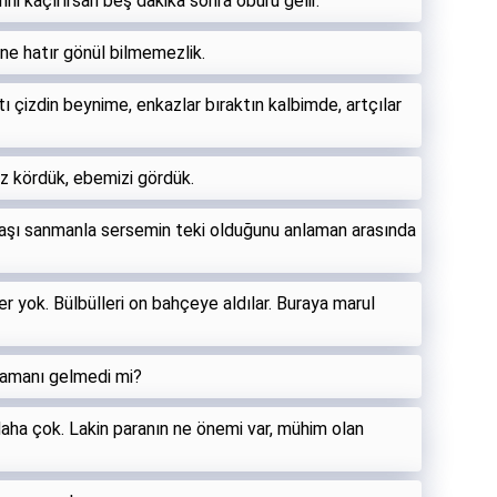
rini kaçırırsan beş dakika sonra oburu gelir.
ne hatır gönül bilmemezlik.
ı çizdin beynime, enkazlar bıraktın kalbimde, artçılar
z kördük, ebemizi gördük.
aşı sanmanla sersemin teki olduğunu anlaman arasında
r yok. Bülbülleri on bahçeye aldılar. Buraya marul
zamanı gelmedi mi?
aha çok. Lakin paranın ne önemi var, mühim olan