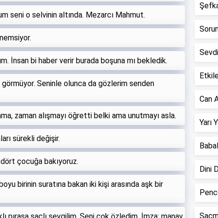
Şefkat
m seni o selvinin altında. Mezarcı Mahmut.
Sorun 
önemsiyor.
Sevd
rım. İnsan bi haber verir burada boşuna mı bekledik.
Etkile
yi görmüyor. Seninle olunca da gözlerim senden
Can A
anma, zaman alışmayı öğretti belki ama unutmayı asla.
Yarı 
rı sürekli değişir.
Babal
 dört çocuğa bakıyoruz.
Dini 
oyu birinin suratına bakan iki kişi arasında aşk bir
Pence
Saçm
lı pırasa saçlı sevgilim. Seni çok özledim. İmza: manav