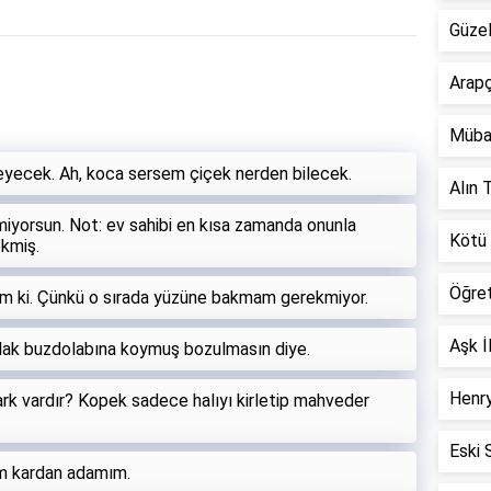
Güzel
Arapç
Müba
eyecek. Ah, koca sersem çiçek nerden bilecek.
Alın T
iyorsun. Not: ev sahibi en kısa zamanda onunla
Kötü 
kmiş.
Öğre
um ki. Çünkü o sırada yüzüne bakmam gerekmiyor.
Aşk İ
alak buzdolabına koymuş bozulmasın diye.
Henry
fark vardır? Kopek sadece halıyı kirletip mahveder
Eski 
im kardan adamım.