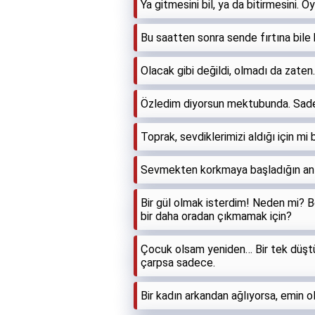
Ya gitmesini bil, ya da bitirmesini. Ö
Bu saatten sonra sende fırtına bil
Olacak gibi değildi, olmadı da zaten.
Özledim diyorsun mektubunda. Sadec
Toprak, sevdiklerimizi aldığı için mi
Sevmekten korkmaya başladığın an y
Bir gül olmak isterdim! Neden mi? Be
bir daha oradan çıkmamak için?
Çocuk olsam yeniden… Bir tek düşt
çarpsa sadece.
Bir kadın arkandan ağlıyorsa, emin o