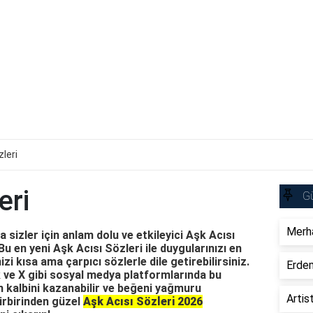
zleri
eri
Gü
Merha
sizler için anlam dolu ve etkileyici Aşk Acısı
Bu en yeni Aşk Acısı Sözleri ile duygularınızı en
izi kısa ama çarpıcı sözlerle dile getirebilirsiniz.
Erdem
ve X gibi sosyal medya platformlarında bu
n kalbini kazanabilir ve beğeni yağmuru
Artis
 birbirinden güzel
Aşk Acısı Sözleri 2026