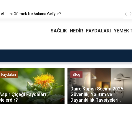
‹
Rüyada Ablamı Görmek Ne Anlama Geliyor?
SAĞLIK
NEDİR
FAYDALARI
YEMEK T
Faydaları
Blog
Daire Kapısı Seçimi 2026:
Aspir Çiçeği Faydaları
Güvenlik, Yalıtım ve
Nelerdir?
Dayanıklılık Tavsiyeleri..