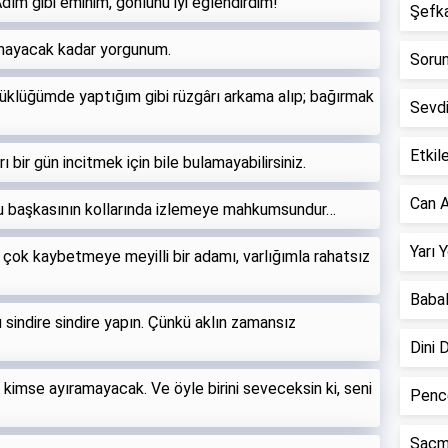
ım gibi eminim, gönlünü iyi eğlendirdim!
Şefkat
amayacak kadar yorgunum.
Sorun 
çüklüğümde yaptığım gibi rüzgârı arkama alıp; bağırmak
Sevd
Etkile
ı bir gün incitmek için bile bulamayabilirsiniz.
Can A
nu başkasının kollarında izlemeye mahkumsundur…
Yarı 
ok kaybetmeye meyilli bir adamı, varlığımla rahatsız
Babal
 sindire sindire yapın. Çünkü aklın zamansız
Dini 
n kimse ayıramayacak. Ve öyle birini seveceksin ki, seni
Pence
Saçm