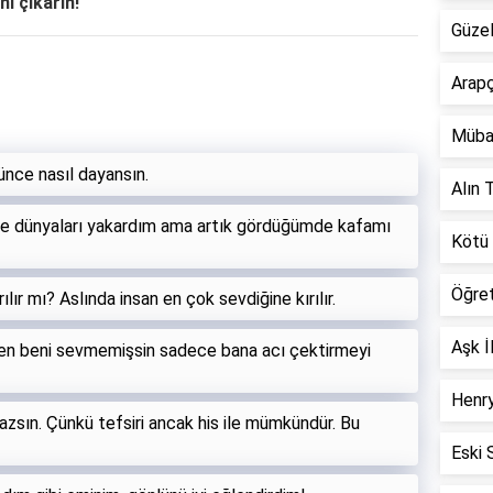
ni çıkarın!
Güzel
Arapç
Müba
nce nasıl dayansın.
Alın T
else dünyaları yakardım ama artık gördüğümde kafamı
Kötü 
Öğre
ılır mı? Aslında insan en çok sevdiğine kırılır.
Aşk İ
 sen beni sevmemişsin sadece bana acı çektirmeyi
Henry
zsın. Çünkü tefsiri ancak his ile mümkündür. Bu
Eski 