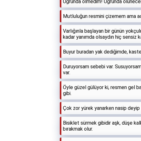
Uğrunda ölmedim! Uğrunda ölünecek 
Mutluluğun resmini çizemem ama acın
Varlığınla başlayan bir günün yokçu
kadar yanımda olsaydın hiç sensiz 
Buyur buradan yak dediğimde, kaste
Duruyorsam sebebi var. Susuyorsam n
var.
Öyle güzel gülüyor ki, resmen gel ba
gibi.
Çok zor yürek yanarken nasip deyi
Bisiklet sürmek gibidir aşk, düşe kal
bırakmak olur.