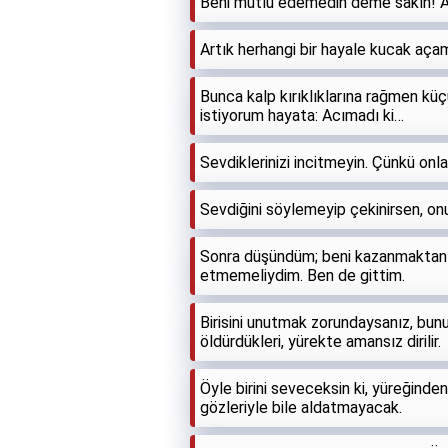
Beni mutlu edemedin deme sakın! Ad
Artık herhangi bir hayale kucak aç
Bunca kalp kırıklıklarına rağmen kü
istiyorum hayata: Acımadı ki…
Sevdiklerinizi incitmeyin. Çünkü onlar
Sevdiğini söylemeyip çekinirsen, o
Sonra düşündüm; beni kazanmaktan ç
etmemeliydim. Ben de gittim.
Birisini unutmak zorundaysanız, bunu
öldürdükleri, yürekte amansız dirilir.
Öyle birini seveceksin ki, yüreğinde
gözleriyle bile aldatmayacak.