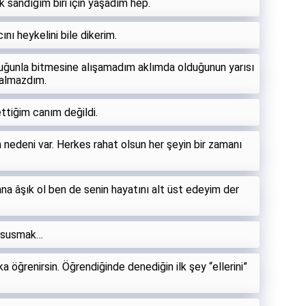
sandığım biri için yaşadım hep.
ı heykelini bile dikerim.
luğunla bitmesine alışamadım aklımda olduğunun yarısı
kalmazdım.
ttiğim canım değildi.
edeni var. Herkes rahat olsun her şeyin bir zamanı
na âşık ol ben de senin hayatını alt üst edeyim der
p susmak…
ka öğrenirsin. Öğrendiğinde denediğin ilk şey “ellerini”