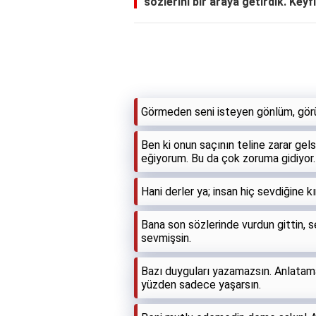
sözlerini bir araya getirdik. Keyfi
Görmeden seni isteyen gönlüm, görü
Ben ki onun saçının teline zarar g
eğiyorum. Bu da çok zoruma gidiyor.
Hani derler ya; insan hiç sevdiğine kır
Bana son sözlerinde vurdun gittin,
sevmişsin.
Bazı duyguları yazamazsın. Anlatama
yüzden sadece yaşarsın.