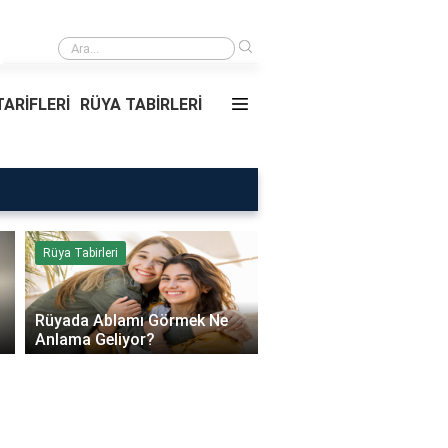
›
Daire Kapısı Seçimi 2026: Güvenlik, Yalıtım ve Dayanıklılık Ta
ARİFLERİ
RÜYA TABİRLERİ
Rüya Tabirleri
Sağlık
Rüyada Ablamı Görmek Ne
Bebeklerde Mantar Ned
Anlama Geliyor?
Olur?