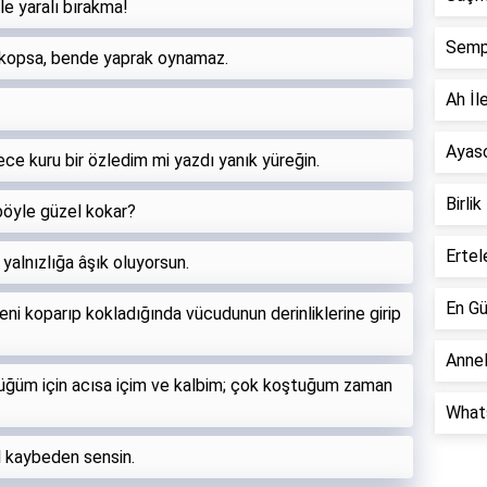
yle yaralı bırakma!
Semp
e kopsa, bende yaprak oynamaz.
Ah İle
Ayaso
e kuru bir özledim mi yazdı yanık yüreğin.
Birlik
 böyle güzel kokar?
Ertel
alnızlığa âşık oluyorsun.
En Gü
ni koparıp kokladığında vücudunun derinliklerine girip
Annel
üğüm için acısa içim ve kalbim; çok koştuğum zaman
Whats
l kaybeden sensin.