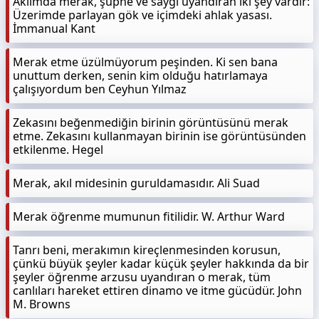
Aklımda merak, şüphe ve saygı uyandıran iki şey vardır:
Üzerimde parlayan gök ve içimdeki ahlak yasası.
İmmanual Kant
Merak etme üzülmüyorum peşinden. Ki sen bana
unuttum derken, senin kim olduğu hatırlamaya
çalışıyordum ben Ceyhun Yılmaz
Zekasını beğenmediğin birinin görüntüsünü merak
etme. Zekasını kullanmayan birinin ise görüntüsünden
etkilenme. Hegel
Merak, akıl midesinin guruldamasıdır. Ali Suad
Merak öğrenme mumunun fitilidir. W. Arthur Ward
Tanrı beni, merakımın kireçlenmesinden korusun,
çünkü büyük şeyler kadar küçük şeyler hakkında da bir
şeyler öğrenme arzusu uyandıran o merak, tüm
canlıları hareket ettiren dinamo ve itme gücüdür. John
M. Browns