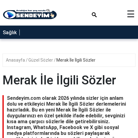
×
☰
SAĞLIK
Sağlık
NEDİR
FAYDALARI
Anasayfa
Güzel Sözler
Merak İle İlgili Sözler
YEMEK
TARİFLERİ
Merak İle İlgili Sözler
RÜYA
TABİRLERİ
Sendeyim.com olarak 2026 yılında sizler için anlam
GEZİLECEK
dolu ve etkileyici Merak İle İlgili Sözler derlemelerini
YERLER
hazırladık. Bu en yeni Merak İle İlgili Sözler ile
duygularınızı en özel şekilde ifade edebilir, sevginizi
BLOG
kısa ama çarpıcı sözlerle dile getirebilirsiniz.
Instagram, WhatsApp, Facebook ve X gibi sosyal
medya platformlarında bu sözleri paylaşarak