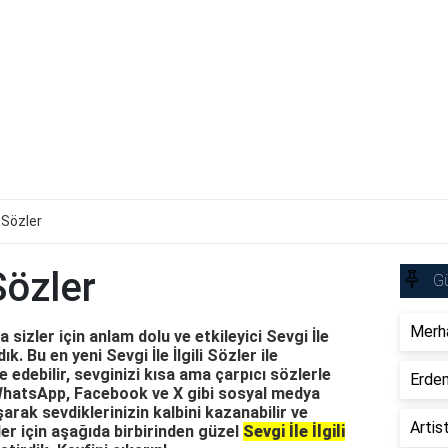
i Sözler
 Sözler
Gü
Merha
sizler için anlam dolu ve etkileyici Sevgi İle
ık. Bu en yeni Sevgi İle İlgili Sözler ile
e edebilir, sevginizi kısa ama çarpıcı sözlerle
Erdem
, WhatsApp, Facebook ve X gibi sosyal medya
arak sevdiklerinizin kalbini kazanabilir ve
Artis
ler için aşağıda birbirinden güzel
Sevgi İle İlgili