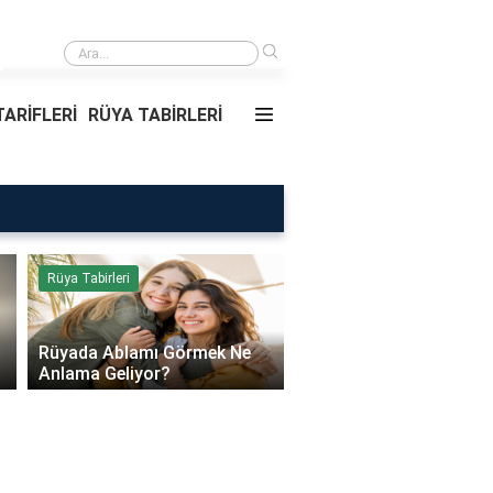
›
Daire Kapısı Seçimi 2026: Güvenlik, Yalıtım ve D
ARİFLERİ
RÜYA TABİRLERİ
Rüya Tabirleri
Sağlık
Rüyada Ablamı Görmek Ne
Bebeklerde Mantar Ned
Anlama Geliyor?
Olur?