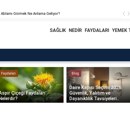
‹
Rüyada Ablamı Görmek Ne Anlama Geliyor?
SAĞLIK
NEDİR
FAYDALARI
YEMEK T
Faydaları
Blog
Daire Kapısı Seçimi 2026:
Aspir Çiçeği Faydaları
Güvenlik, Yalıtım ve
Nelerdir?
Dayanıklılık Tavsiyeleri..