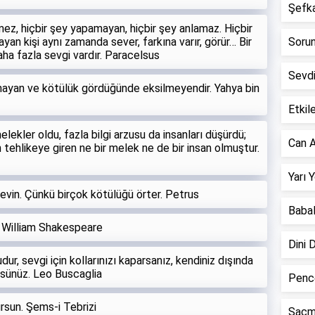
Şefkat
mez, hiçbir şey yapamayan, hiçbir şey anlamaz. Hiçbir
yan kişi aynı zamanda sever, farkına varır, görür… Bir
Sorun 
daha fazla sevgi vardır. Paracelsus
Sevd
tmayan ve kötülük gördüğünde eksilmeyendir. Yahya bin
Etkile
lekler oldu, fazla bilgi arzusu da insanları düşürdü;
Can A
tehlikeye giren ne bir melek ne de bir insan olmuştur.
Yarı 
sevin. Çünkü birçok kötülüğü örter. Petrus
Babal
. William Shakespeare
Dini 
ur, sevgi için kollarınızı kaparsanız, kendiniz dışında
rsünüz. Leo Buscaglia
Pence
rsun. Şems-i Tebrizi
Saçm