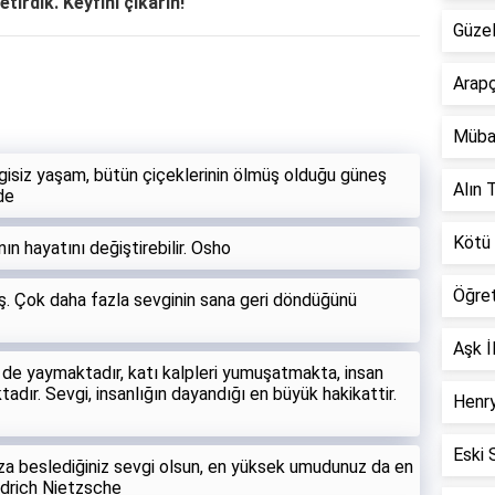
etirdik. Keyfini çıkarın!
Güzel
Arapç
Müba
gisiz yaşam, bütün çiçeklerinin ölmüş olduğu güneş
Alın T
de
Kötü 
nın hayatını değiştirebilir. Osho
Öğre
. Çok daha fazla sevginin sana geri döndüğünü
Aşk İ
iği de yaymaktadır, katı kalpleri yumuşatmakta, insan
dır. Sevgi, insanlığın dayandığı en büyük hakikattir.
Henry
Eski 
a beslediğiniz sevgi olsun, en yüksek umudunuz da en
edrich Nietzsche