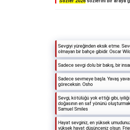
Sözler 2026
sözlerini bir araya g
Sevgiyi yüreğinden eksik etme. Sev
olmayan bir bahçe gibidir. Oscar Wil
Sadece sevgi dolu bir bakış, bir insa
Sadece sevmeye başla. Yavaş yavaş
göreceksin. Osho
Sevgi, kötülüğü yok ettiği gibi, iyil
doğasının en saf yönünü oluşturmakta
Samuel Smiles
Hayat sevginiz, en yüksek umudunuz
yüksek hayat düşünceniz olsun. Fri