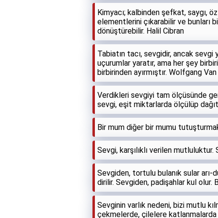
Kimyacı; kalbinden şefkat, saygı, özl
elementlerini çıkarabilir ve bunları b
dönüştürebilir. Halil Cibran
Tabiatın tacı, sevgidir, ancak sevgi y
uçurumlar yaratır, ama her şey birbir
birbirinden ayırmıştır. Wolfgang Va
Verdikleri sevgiyi tam ölçüsünde geri
sevgi, eşit miktarlarda ölçülüp dağı
Bir mum diğer bir mumu tutuşturmak
Sevgi, karşılıklı verilen mutluluktur.
Sevgiden, tortulu bulanık sular arı-du
dirilir. Sevgiden, padişahlar kul olur.
Sevginin varlık nedeni, bizi mutlu kı
çekmelerde, çilelere katlanmalarda