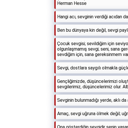
Herman Hesse
Hangi acı, sevginin verdiği acıdan d
Ben bu dünyaya kin değil, sevgi pa
Çocuk sevgisi; sevildiğim için seviyo
olgunlaşmamış sevgi; seni, sana ger
sevdiğim için, sana gereksinmem va
Sevgi, dostlara saygılı olmakla güçlen
Gençliğimizde, düşüncelerimizi oluştur
sevgilerimiz, düşüncelerimiz olur. Al
Sevginin bulunmadığı yerde, aklı d
Amaç, sevgi uğruna ölmek değil; uğ
Ona gösterdiğin sevgidir senin yaşa