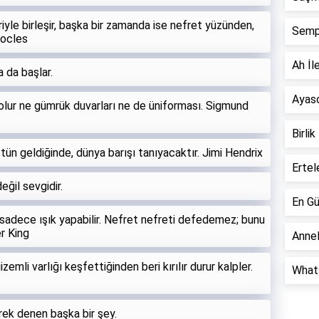
iyle birleşir, başka bir zamanda ise nefret yüzünden,
Semp
docles
Ah İle
 da başlar.
Ayaso
 olur ne gümrük duvarları ne de üniforması. Sigmund
Birlik
ün geldiğinde, dünya barışı tanıyacaktır. Jimi Hendrix
Ertel
eğil sevgidir.
En Gü
sadece ışık yapabilir. Nefret nefreti defedemez; bunu
r King
Annel
emli varlığı keşfettiğinden beri kırılır durur kalpler.
Whats
rek denen başka bir şey.