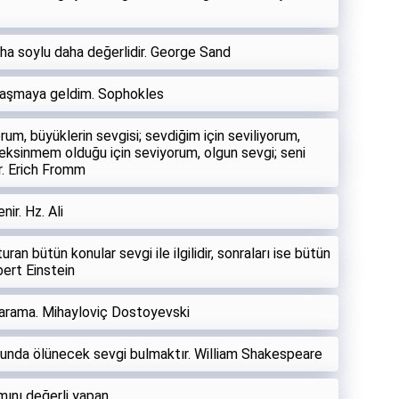
aha soylu daha değerlidir. George Sand
ylaşmaya geldim. Sophokles
rum, büyüklerin sevgisi; sevdiğim için seviliyorum,
eksinmem olduğu için seviyorum, olgun sevgi; seni
r. Erich Fromm
ir. Hz. Ali
an bütün konular sevgi ile ilgilidir, sonraları ise bütün
bert Einstein
a arama. Mihayloviç Dostoyevski
runda ölünecek sevgi bulmaktır. William Shakespeare
mını değerli yapan.