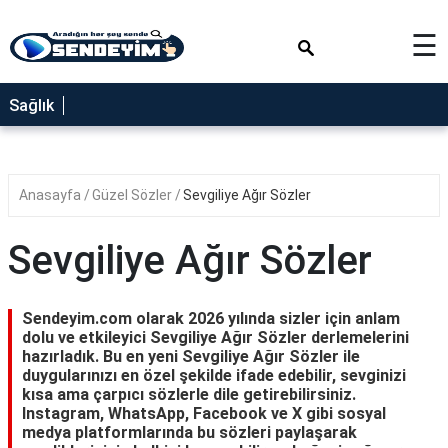
×
☰
SAĞLIK
Sağlık
NEDİR
FAYDALARI
Anasayfa
Güzel Sözler
Sevgiliye Ağır Sözler
YEMEK
TARİFLERİ
Sevgiliye Ağır Sözler
RÜYA
TABİRLERİ
Sendeyim.com olarak 2026 yılında sizler için anlam
GEZİLECEK
dolu ve etkileyici Sevgiliye Ağır Sözler derlemelerini
YERLER
hazırladık. Bu en yeni Sevgiliye Ağır Sözler ile
duygularınızı en özel şekilde ifade edebilir, sevginizi
BLOG
kısa ama çarpıcı sözlerle dile getirebilirsiniz.
Instagram, WhatsApp, Facebook ve X gibi sosyal
medya platformlarında bu sözleri paylaşarak