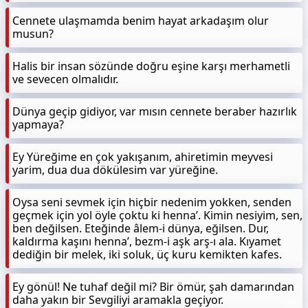
Cennete ulaşmamda benim hayat arkadaşım olur
musun?
Halis bir insan sözünde doğru eşine karşı merhametli
ve sevecen olmalıdır.
Dünya geçip gidiyor, var mısın cennete beraber hazırlık
yapmaya?
Ey Yüreğime en çok yakışanım, ahiretimin meyvesi
yarim, dua dua dökülesim var yüreğine.
Oysa seni sevmek için hiçbir nedenim yokken, senden
geçmek için yol öyle çoktu ki henna’. Kimin nesiyim, sen,
ben değilsen. Eteğinde âlem-i dünya, eğilsen. Dur,
kaldırma kaşını henna’, bezm-i aşk arş-ı ala. Kıyamet
dediğin bir melek, iki soluk, üç kuru kemikten kafes.
Ey gönül! Ne tuhaf değil mi? Bir ömür, şah damarından
daha yakın bir Sevgiliyi aramakla geçiyor.