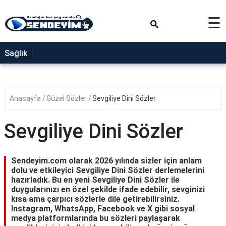
×
☰
SAĞLIK
Sağlık
NEDİR
FAYDALARI
Anasayfa
Güzel Sözler
Sevgiliye Dini Sözler
YEMEK
TARİFLERİ
Sevgiliye Dini Sözler
RÜYA
TABİRLERİ
Sendeyim.com olarak 2026 yılında sizler için anlam
GEZİLECEK
dolu ve etkileyici Sevgiliye Dini Sözler derlemelerini
YERLER
hazırladık. Bu en yeni Sevgiliye Dini Sözler ile
duygularınızı en özel şekilde ifade edebilir, sevginizi
BLOG
kısa ama çarpıcı sözlerle dile getirebilirsiniz.
Instagram, WhatsApp, Facebook ve X gibi sosyal
medya platformlarında bu sözleri paylaşarak