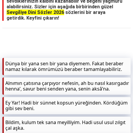
sevdiklerinizin kalbini kazanabilir ve beğeni yağmuru
alabilirsiniz. Sizler için aşağıda birbirinden güzel
Sevgiliye Dini Sözler 2026
sözlerini bir araya
getirdik. Keyfini çıkarın!
Dünya bir yana sen bir yana diyemem. Fakat beraber
namaz kılarak ömrümüzü beraber tamamlayabiliriz.
Alnımın çatısına çarpıyor nefesin, ah bu nasıl kasırgadır
henna’, savur beni senden yana, senin aksâ’na.
Ey Yar! Hadi bir sünnet kopsun yüreğinden. Kördüğüm
gibi sev beni.
Bildim, kulum tek sana meyilliyim. Hadi usul usul zılgıt
çal aşka.