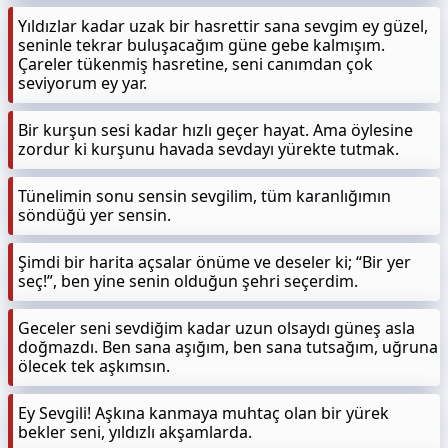
Yıldızlar kadar uzak bir hasrettir sana sevgim ey güzel,
seninle tekrar buluşacağım güne gebe kalmışım.
Çareler tükenmiş hasretine, seni canımdan çok
seviyorum ey yar.
Bir kurşun sesi kadar hızlı geçer hayat. Ama öylesine
zordur ki kurşunu havada sevdayı yürekte tutmak.
Tünelimin sonu sensin sevgilim, tüm karanlığımın
söndüğü yer sensin.
Şimdi bir harita açsalar önüme ve deseler ki; “Bir yer
seç!”, ben yine senin olduğun şehri seçerdim.
Geceler seni sevdiğim kadar uzun olsaydı güneş asla
doğmazdı. Ben sana aşığım, ben sana tutsağım, uğruna
ölecek tek aşkımsın.
Ey Sevgili! Aşkına kanmaya muhtaç olan bir yürek
bekler seni, yıldızlı akşamlarda.