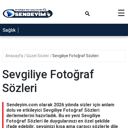
×
☰
SAĞLIK
Sağlık
NEDİR
FAYDALARI
Anasayfa
Güzel Sözler
Sevgiliye Fotoğraf Sözleri
YEMEK
TARİFLERİ
Sevgiliye Fotoğraf
RÜYA
TABİRLERİ
Sözleri
GEZİLECEK
YERLER
Sendeyim.com olarak 2026 yılında sizler için anlam
BLOG
dolu ve etkileyici Sevgiliye Fotoğraf Sözleri
derlemelerini hazırladık. Bu en yeni Sevgiliye
Fotoğraf Sözleri ile duygularınızı en özel şekilde
ifade edebilir, sevginizi kısa ama çarpıcı sözlerle dile