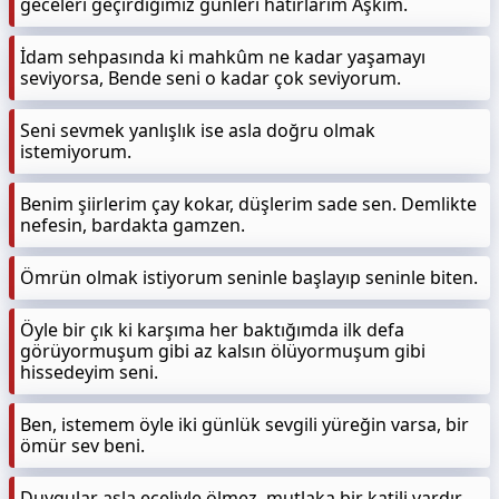
geceleri geçirdiğimiz günleri hatırlarım Aşkım.
İdam sehpasında ki mahkûm ne kadar yaşamayı
seviyorsa, Bende seni o kadar çok seviyorum.
Seni sevmek yanlışlık ise asla doğru olmak
istemiyorum.
Benim şiirlerim çay kokar, düşlerim sade sen. Demlikte
nefesin, bardakta gamzen.
Ömrün olmak istiyorum seninle başlayıp seninle biten.
Öyle bir çık ki karşıma her baktığımda ilk defa
görüyormuşum gibi az kalsın ölüyormuşum gibi
hissedeyim seni.
Ben, istemem öyle iki günlük sevgili yüreğin varsa, bir
ömür sev beni.
Duygular asla eceliyle ölmez, mutlaka bir katili vardır.