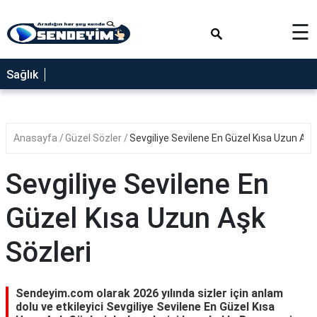
×
☰
SAĞLIK
Sağlık
NEDİR
FAYDALARI
Anasayfa
Güzel Sözler
Sevgiliye Sevilene En Güzel Kısa Uzun Aşk
YEMEK
TARİFLERİ
Sevgiliye Sevilene En
RÜYA
TABİRLERİ
Güzel Kısa Uzun Aşk
GEZİLECEK
Sözleri
YERLER
BLOG
Sendeyim.com olarak 2026 yılında sizler için anlam
dolu ve etkileyici Sevgiliye Sevilene En Güzel Kısa