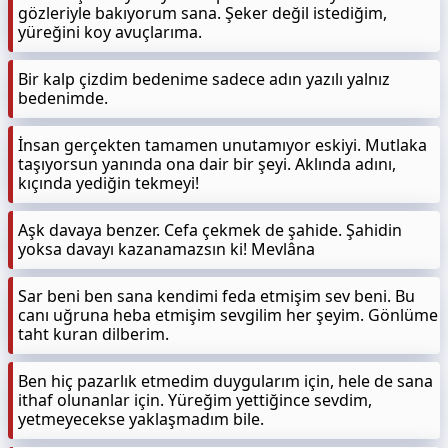
gözleriyle bakıyorum sana. Şeker değil istediğim,
yüreğini koy avuçlarıma.
Bir kalp çizdim bedenime sadece adın yazılı yalnız
bedenimde.
İnsan gerçekten tamamen unutamıyor eskiyi. Mutlaka
taşıyorsun yanında ona dair bir şeyi. Aklında adını,
kıçında yediğin tekmeyi!
Aşk davaya benzer. Cefa çekmek de şahide. Şahidin
yoksa davayı kazanamazsın ki! Mevlâna
Sar beni ben sana kendimi feda etmişim sev beni. Bu
canı uğruna heba etmişim sevgilim her şeyim. Gönlüme
taht kuran dilberim.
Ben hiç pazarlık etmedim duygularım için, hele de sana
ithaf olunanlar için. Yüreğim yettiğince sevdim,
yetmeyecekse yaklaşmadım bile.