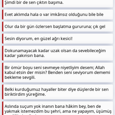
Şimdi bir de sen çıktın başıma.
Evet aklımda hala o var imkânsız olduğunu bile bile
Olur da bir gün özlersen başlatma gururuna; çık gel
Sesin diyorum, en güzel ağrı kesici!
Dokunamayacak kadar uzak olsan da sevebileceğim
kadar yakınsın bana.
Bir ömür boyu seni sevmeye niyetliyim desem; Allah
kabul etsin der misin? Benden seni seviyorum dememi
bekleme sevgili.
Belki kurduğumuz hayaller biter diye düşlerde bir sen
biriktirdim yüreğime.
Aslında suçum yok inanın bana hâkim bey, ben de
yakmak istemezdim bu şehri, ama ne yapayım, üşümüş