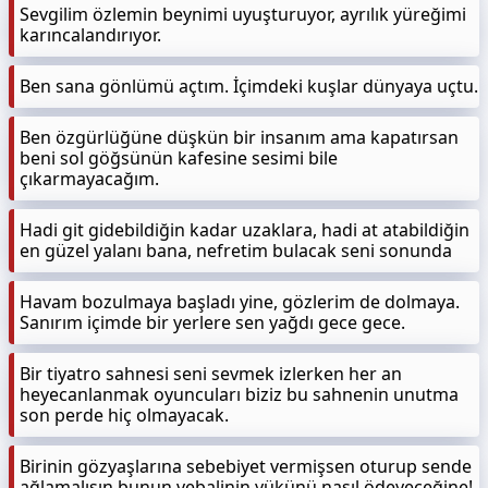
Sevgilim özlemin beynimi uyuşturuyor, ayrılık yüreğimi
karıncalandırıyor.
Ben sana gönlümü açtım. İçimdeki kuşlar dünyaya uçtu.
Ben özgürlüğüne düşkün bir insanım ama kapatırsan
beni sol göğsünün kafesine sesimi bile
çıkarmayacağım.
Hadi git gidebildiğin kadar uzaklara, hadi at atabildiğin
en güzel yalanı bana, nefretim bulacak seni sonunda
Havam bozulmaya başladı yine, gözlerim de dolmaya.
Sanırım içimde bir yerlere sen yağdı gece gece.
Bir tiyatro sahnesi seni sevmek izlerken her an
heyecanlanmak oyuncuları biziz bu sahnenin unutma
son perde hiç olmayacak.
Birinin gözyaşlarına sebebiyet vermişsen oturup sende
ağlamalısın bunun vebalinin yükünü nasıl ödeyeceğine!