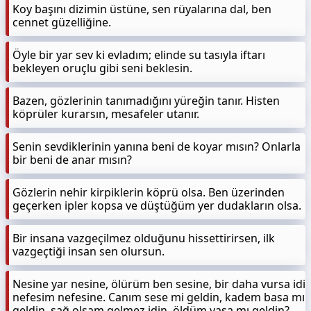
Koy başını dizimin üstüne, sen rüyalarına dal, ben
cennet güzelliğine.
Öyle bir yar sev ki evladım; elinde su tasıyla iftarı
bekleyen oruçlu gibi seni beklesin.
Bazen, gözlerinin tanımadığını yüreğin tanır. Histen
köprüler kurarsın, mesafeler utanır.
Senin sevdiklerinin yanına beni de koyar mısın? Onlarla
bir beni de anar mısın?
Gözlerin nehir kirpiklerin köprü olsa. Ben üzerinden
geçerken ipler kopsa ve düştüğüm yer dudakların olsa.
Bir insana vazgeçilmez olduğunu hissettirirsen, ilk
vazgeçtiği insan sen olursun.
Nesine yar nesine, ölürüm ben sesine, bir daha vursa idi
nefesim nefesine. Canım sese mi geldin, kadem basa mı
geldin, sağ olsam gelmez idin, öldüm yasa mı geldin?